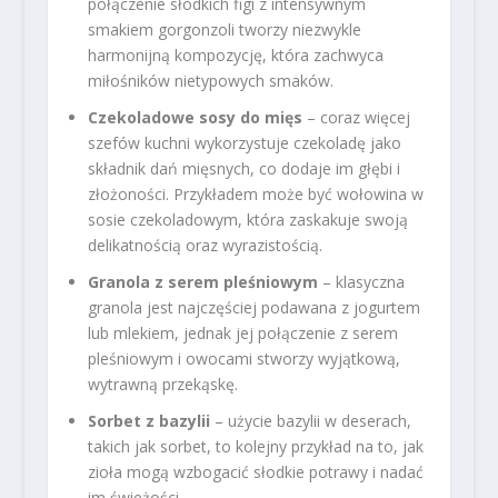
połączenie słodkich figi z intensywnym
smakiem gorgonzoli tworzy niezwykle
harmonijną kompozycję, która zachwyca
miłośników nietypowych smaków.
Czekoladowe sosy do mięs
– coraz więcej
szefów kuchni wykorzystuje czekoladę jako
składnik dań mięsnych, co dodaje im głębi i
złożoności. Przykładem może być wołowina w
sosie czekoladowym, która zaskakuje swoją
delikatnością oraz wyrazistością.
Granola z serem pleśniowym
– klasyczna
granola jest najczęściej podawana z jogurtem
lub mlekiem, jednak jej połączenie z serem
pleśniowym i owocami stworzy wyjątkową,
wytrawną przekąskę.
Sorbet z bazylii
– użycie bazylii w deserach,
takich jak sorbet, to kolejny przykład na to, jak
zioła mogą wzbogacić słodkie potrawy i nadać
im świeżości.