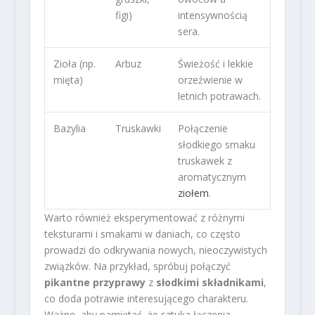
figi)
intensywnością
sera.
Zioła (np.
Arbuz
Świeżość i lekkie
mięta)
orzeźwienie w
letnich potrawach.
Bazylia
Truskawki
Połączenie
słodkiego smaku
truskawek z
aromatycznym
ziołem
.
Warto również eksperymentować z różnymi
teksturami i smakami w daniach, co często
prowadzi do odkrywania nowych, nieoczywistych
związków. Na przykład, spróbuj połączyć
pikantne przyprawy
z
słodkimi składnikami
,
co doda potrawie interesującego charakteru.
Ważne, aby pamiętać, że sztuka łączenia