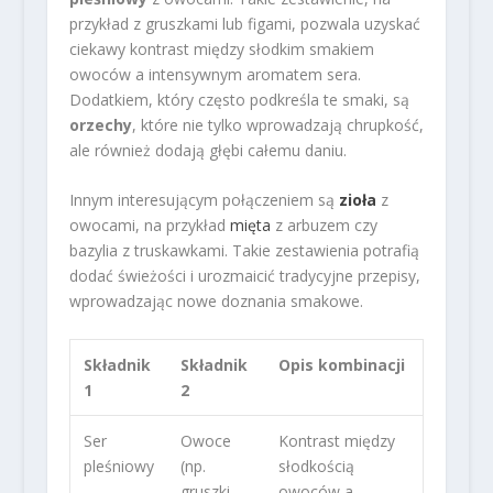
przykład z gruszkami lub figami, pozwala uzyskać
ciekawy kontrast między słodkim smakiem
owoców a intensywnym aromatem sera.
Dodatkiem, który często podkreśla te smaki, są
orzechy
, które nie tylko wprowadzają chrupkość,
ale również dodają głębi całemu daniu.
Innym interesującym połączeniem są
zioła
z
owocami, na przykład
mięta
z arbuzem czy
bazylia z truskawkami. Takie zestawienia potrafią
dodać świeżości i urozmaicić tradycyjne przepisy,
wprowadzając nowe doznania smakowe.
Składnik
Składnik
Opis kombinacji
1
2
Ser
Owoce
Kontrast między
pleśniowy
(np.
słodkością
gruszki,
owoców a