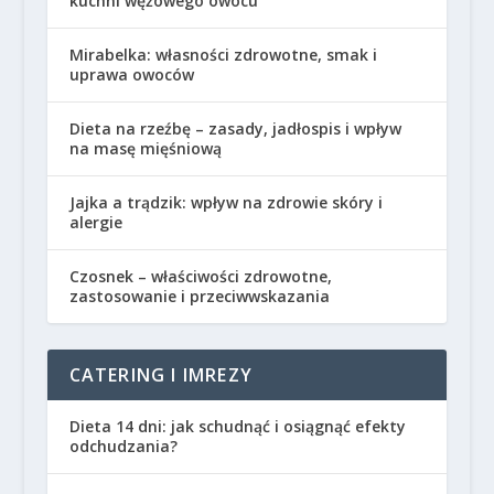
kuchni wężowego owocu
Mirabelka: własności zdrowotne, smak i
uprawa owoców
Dieta na rzeźbę – zasady, jadłospis i wpływ
na masę mięśniową
Jajka a trądzik: wpływ na zdrowie skóry i
alergie
Czosnek – właściwości zdrowotne,
zastosowanie i przeciwwskazania
CATERING I IMREZY
Dieta 14 dni: jak schudnąć i osiągnąć efekty
odchudzania?