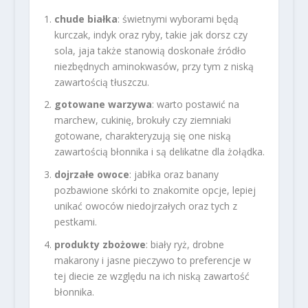
chude białka
: świetnymi wyborami będą
kurczak, indyk oraz ryby, takie jak dorsz czy
sola, jaja także stanowią doskonałe źródło
niezbędnych aminokwasów, przy tym z niską
zawartością tłuszczu.
gotowane warzywa
: warto postawić na
marchew, cukinię, brokuły czy ziemniaki
gotowane, charakteryzują się one niską
zawartością błonnika i są delikatne dla żołądka.
dojrzałe owoce
: jabłka oraz banany
pozbawione skórki to znakomite opcje, lepiej
unikać owoców niedojrzałych oraz tych z
pestkami.
produkty zbożowe
: biały ryż, drobne
makarony i jasne pieczywo to preferencje w
tej diecie ze względu na ich niską zawartość
błonnika.