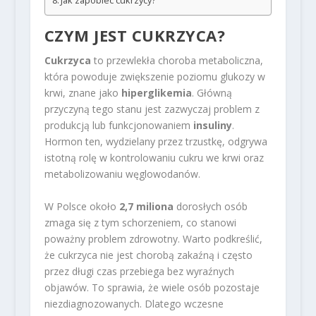
Jak zapobiec cukrzycy?
CZYM JEST CUKRZYCA?
Cukrzyca
to przewlekła choroba metaboliczna,
która powoduje zwiększenie poziomu glukozy w
krwi, znane jako
hiperglikemia
. Główną
przyczyną tego stanu jest zazwyczaj problem z
produkcją lub funkcjonowaniem
insuliny
.
Hormon ten, wydzielany przez trzustkę, odgrywa
istotną rolę w kontrolowaniu cukru we krwi oraz
metabolizowaniu węglowodanów.
W Polsce około
2,7 miliona
dorosłych osób
zmaga się z tym schorzeniem, co stanowi
poważny problem zdrowotny. Warto podkreślić,
że cukrzyca nie jest chorobą zakaźną i często
przez długi czas przebiega bez wyraźnych
objawów. To sprawia, że wiele osób pozostaje
niezdiagnozowanych. Dlatego wczesne