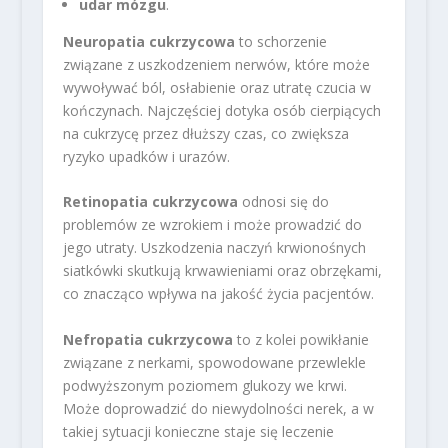
udar mózgu
.
Neuropatia cukrzycowa
to schorzenie
związane z uszkodzeniem nerwów, które może
wywoływać ból, osłabienie oraz utratę czucia w
kończynach. Najczęściej dotyka osób cierpiących
na cukrzycę przez dłuższy czas, co zwiększa
ryzyko upadków i urazów.
Retinopatia cukrzycowa
odnosi się do
problemów ze wzrokiem i może prowadzić do
jego utraty. Uszkodzenia naczyń krwionośnych
siatkówki skutkują krwawieniami oraz obrzękami,
co znacząco wpływa na jakość życia pacjentów.
Nefropatia cukrzycowa
to z kolei powikłanie
związane z nerkami, spowodowane przewlekle
podwyższonym poziomem glukozy we krwi.
Może doprowadzić do niewydolności nerek, a w
takiej sytuacji konieczne staje się leczenie