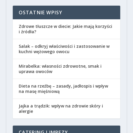
OSTATNIE WPISY
Zdrowe tłuszcze w diecie: Jakie mają korzyści
i źródła?
Salak – odkryj właściwości i zastosowanie w
kuchni wężowego owocu
Mirabelka: własności zdrowotne, smak i
uprawa owoców
Dieta na rzeźbę – zasady, jadłospis i wpływ
na masę mięśniową
Jajka a trądzik: wpływ na zdrowie skóry i
alergie
CATERING I IMREZY