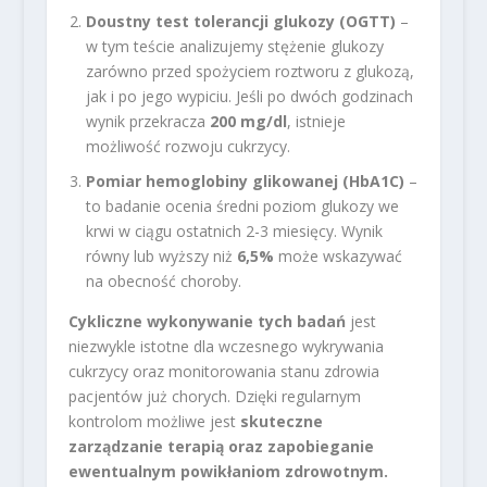
Doustny test tolerancji glukozy (OGTT)
–
w tym teście analizujemy stężenie glukozy
zarówno przed spożyciem roztworu z glukozą,
jak i po jego wypiciu. Jeśli po dwóch godzinach
wynik przekracza
200 mg/dl
, istnieje
możliwość rozwoju cukrzycy.
Pomiar hemoglobiny glikowanej (HbA1C)
–
to badanie ocenia średni poziom glukozy we
krwi w ciągu ostatnich 2-3 miesięcy. Wynik
równy lub wyższy niż
6,5%
może wskazywać
na obecność choroby.
Cykliczne wykonywanie tych badań
jest
niezwykle istotne dla wczesnego wykrywania
cukrzycy oraz monitorowania stanu zdrowia
pacjentów już chorych. Dzięki regularnym
kontrolom możliwe jest
skuteczne
zarządzanie terapią oraz zapobieganie
ewentualnym powikłaniom zdrowotnym.