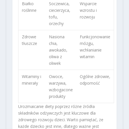
Białko
Soczewica,
Wsparcie
roślinne
ciecierzyca,
wzrostu i
tofu,
rozwoju
orzechy
Zdrowe
Nasiona
Funkcjonowanie
tłuszcze
chia,
mózgu,
awokado,
wchłanianie
oliwa z
witamin
oliwek
Witaminy i
Owoce,
Ogólne zdrowie,
minerały
warzywa,
odporność
wzbogacone
produkty
Urozmaicanie diety poprzez różne źródła
składników odżywczych jest kluczowe dla
zdrowego rozwoju dzieci. Warto pamiętać, że
każde dziecko jest inne, dlatego ważne jest