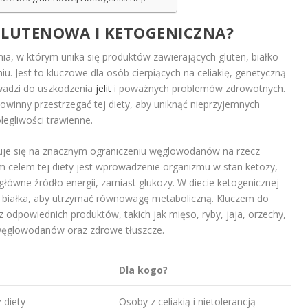
ZGLUTENOWA I KETOGENICZNA?
a, w którym unika się produktów zawierających gluten, białko
iu. Jest to kluczowe dla osób cierpiących na celiakię, genetyczną
owadzi do uszkodzenia
jelit
i poważnych problemów zdrowotnych.
owinny przestrzegać tej diety, aby uniknąć nieprzyjemnych
legliwości trawienne.
uje się na znacznym ograniczeniu węglowodanów na rzecz
 celem tej diety jest wprowadzenie organizmu w stan ketozy,
 główne źródło energii, zamiast glukozy. W diecie ketogenicznej
ci białka, aby utrzymać równowagę metaboliczną. Kluczem do
odpowiednich produktów, takich jak mięso, ryby, jaja, orzechy,
 węglowodanów oraz zdrowe tłuszcze.
Dla kogo?
 diety
Osoby z celiakią i nietolerancją