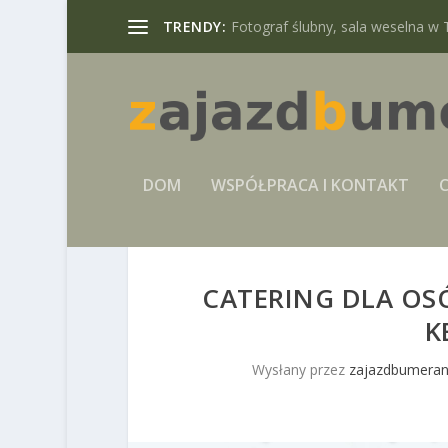
TRENDY:
Fotograf ślubny, sala weselna w 
DOM
WSPÓŁPRACA I KONTAKT
C
CATERING DLA OSÓ
K
Wysłany przez
zajazdbumeran