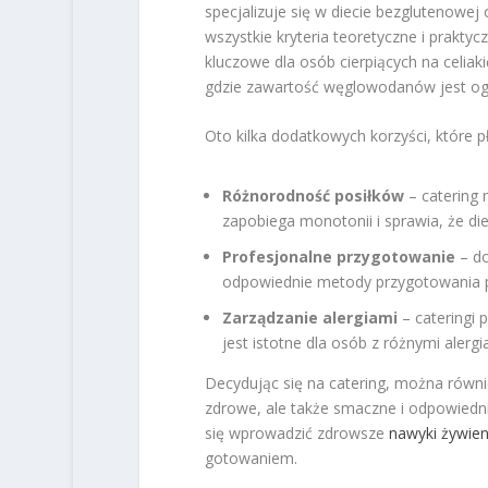
specjalizuje się w diecie bezglutenowej o
wszystkie kryteria teoretyczne i prakty
kluczowe dla osób cierpiących na celiaki
gdzie zawartość węglowodanów jest ogra
Oto kilka dodatkowych korzyści, które pł
Różnorodność posiłków
– catering 
zapobiega monotonii i sprawia, że die
Profesjonalne przygotowanie
– do
odpowiednie metody przygotowania po
Zarządzanie alergiami
– cateringi 
jest istotne dla osób z różnymi aler
Decydując się na catering, można równ
zdrowe, ale także smaczne i odpowiedni
się wprowadzić zdrowsze
nawyki żywie
gotowaniem.