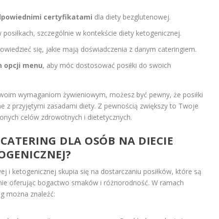
powiednimi certyfikatami
dla diety bezglutenowej.
posiłkach, szczególnie w kontekście diety ketogenicznej.
dowiedzieć się, jakie mają doświadczenia z danym cateringiem.
h opcji menu
, aby móc dostosować posiłki do swoich
 Twoim wymaganiom żywieniowym, możesz być pewny, że posiłki
ne z przyjętymi zasadami diety. Z pewnością zwiększy to Twoje
onych celów zdrowotnych i dietetycznych.
E CATERING DLA OSÓB NA DIECIE
OGENICZNEJ?
ej i ketogenicznej skupia się na dostarczaniu posiłków, które są
śnie oferując bogactwo smaków i różnorodność. W ramach
ng można znaleźć: