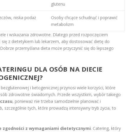
glutenu
zczów, niska podaż
Osoby chcące schudnąć i poprawić
metabolizm
cele i wskazania zdrowotne. Dlatego przed rozpoczęciem
ć się z dietetykiem lub lekarzem, aby dostosować dietę do
. Dobrze przemyślana dieta może przyczynić się do lepszego
CATERINGU DLA OSÓB NA DIECIE
OGENICZNEJ?
ezglutenowej i ketogenicznej przynosi wiele korzyści, które
osób zdrowotnie świadomych. Przede wszystkim, wybór takiego
 czasu
, ponieważ nie trzeba samodzielnie planować i
 szczególnie tych, które prowadzą intensywny tryb życia, to
e zgodności z wymaganiami dietetycznymi
. Catering, który