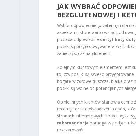
JAK WYBRAĆ ODPOWIED
BEZGLUTENOWEJ I KET
Wybór odpowiedniego cateringu dla diety
aspektami, które warto wziąć pod uwagę
posiada odpowiednie
certyfikaty dot
posiłki są przygotowywane w warunkach 
zanieczyszczenia glutenem.
Kolejnym kluczowym elementem jest sk
to, czy posiłki są świeżo przygotowane.
bogate w zdrowe tłuszcze, białka oraz
posiłki są wolne od potencjalnych aler
Opinie innych klientów stanowią cenne źr
recenzje oraz doświadczenia osób, któr
stronach internetowych, forach dyskus
rekomendacje
pomogą w podjęciu świa
rozczarowań.