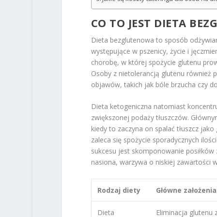
CO TO JEST DIETA BE
Dieta bezglutenowa to sposób odżywiani
występujące w pszenicy, życie i jęczmien
chorobę, w której spożycie glutenu pr
Osoby z nietolerancją glutenu również p
objawów, takich jak bóle brzucha czy do
Dieta ketogeniczna natomiast koncentr
zwiększonej podaży tłuszczów. Głównym
kiedy to zaczyna on spalać tłuszcz jako
zaleca się spożycie sporadycznych iloś
sukcesu jest skomponowanie posiłków z 
nasiona, warzywa o niskiej zawartości
Rodzaj diety
Główne założenia
Dieta
Eliminacja glutenu z