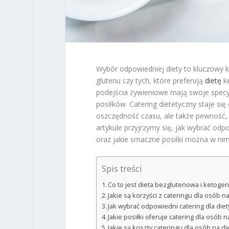
Wybór odpowiedniej diety to kluczowy kr
glutenu czy tych, które preferują
dietę
ke
podejścia żywieniowe mają swoje specy
posiłków. Catering dietetyczny staje się
oszczędność czasu, ale także pewność,
artykule przyjrzymy się, jak wybrać odpo
oraz jakie smaczne posiłki można w nim
Spis treści
Co to jest dieta bezglutenowa i ketoge
Jakie są korzyści z cateringu dla osób 
Jak wybrać odpowiedni catering dla die
Jakie posiłki oferuje catering dla osób 
Jakie są koszty cateringu dla osób na d