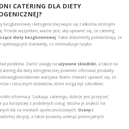
NI CATERING DLA DIETY
OGENICZNEJ?
 bezglutenowej i ketogenicznej wiąże się z kilkoma istotnymi
. Przede wszystkim, ważne jest, aby upewnić się, że catering
yczące diety bezglutenowej
. Takie dokumenty potwierdzają, że
spełniających standardy, co minimalizuje ryzyko
ład posiłków. Zwróć uwagę na
używane składniki
, a także na
 Catering dla diety ketogenicznej powinien oferować produkty
 niskowęglowodanowe warzywa. Warto również upewnić się, że
genów i sztucznych dodatków, które mogą być szkodliwe.
ódło informacji. Szukając cateringu, dobrze jest przejrzeć
e już korzystały z podobnych usług. Można je znaleźć na
yjnych lub na mediach społecznościowych.
Oceny i
domej decyzji, a także pozwolą uniknąć potencjalnych