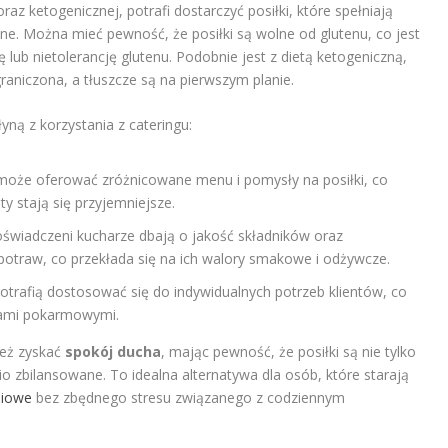
raz ketogenicznej, potrafi dostarczyć posiłki, które spełniają
czne. Można mieć pewność, że posiłki są wolne od glutenu, co jest
ę lub nietolerancję glutenu. Podobnie jest z dietą ketogeniczną,
niczona, a tłuszcze są na pierwszym planie.
yną z korzystania z cateringu:
może oferować zróżnicowane menu i pomysły na posiłki, co
ty stają się przyjemniejsze.
świadczeni kucharze dbają o jakość składników oraz
traw, co przekłada się na ich walory smakowe i odżywcze.
potrafią dostosować się do indywidualnych potrzeb klientów, co
giami pokarmowymi.
ież zyskać
spokój ducha
, mając pewność, że posiłki są nie tylko
o zbilansowane. To idealna alternatywa dla osób, które starają
niowe
bez zbędnego stresu związanego z codziennym