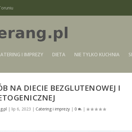
Toruniu
ATERING I IMPREZY
DIETA
NIE TYLKO KUCHNIA
S
B NA DIECIE BEZGLUTENOWEJ I
ETOGENICZNEJ
g.pl
|
lip 6, 2023
|
Catering i imprezy
|
0
|