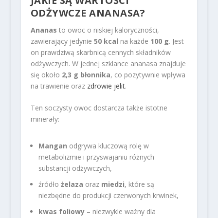
JAKIE SĄ WARTOŚCI
ODŻYWCZE ANANASA?
Ananas
to owoc o niskiej kaloryczności,
zawierający jedynie
50 kcal
na każde
100 g
. Jest
on prawdziwą skarbnicą cennych składników
odżywczych. W jednej szklance ananasa znajduje
się około
2,3 g błonnika
, co pozytywnie wpływa
na trawienie oraz
zdrowie jelit
.
Ten soczysty owoc dostarcza także istotne
minerały:
Mangan
odgrywa kluczową rolę w
metabolizmie i przyswajaniu różnych
substancji odżywczych,
źródło
żelaza
oraz
miedzi
, które są
niezbędne do produkcji czerwonych krwinek,
kwas foliowy
– niezwykle ważny dla