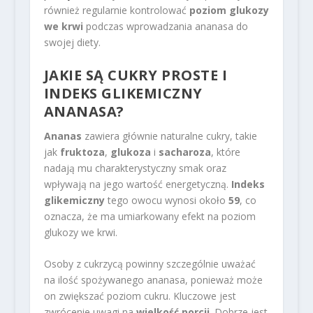
również regularnie kontrolować
poziom glukozy
we krwi
podczas wprowadzania ananasa do
swojej diety.
JAKIE SĄ CUKRY PROSTE I
INDEKS GLIKEMICZNY
ANANASA?
Ananas
zawiera głównie naturalne cukry, takie
jak
fruktoza
,
glukoza
i
sacharoza
, które
nadają mu charakterystyczny smak oraz
wpływają na jego wartość energetyczną.
Indeks
glikemiczny
tego owocu wynosi około
59
, co
oznacza, że ma umiarkowany efekt na poziom
glukozy we krwi.
Osoby z cukrzycą powinny szczególnie uważać
na ilość spożywanego ananasa, ponieważ może
on zwiększać poziom cukru. Kluczowe jest
zwrócenie uwagi na
wielkość porcji
. Dobrze jest