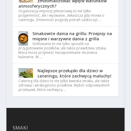
zminimalizować wpływ warunków
atmosferycznych?
Organizacja imprezy plenerowej to nie tylko
przyjemność, ale i wyzwanie, zwłaszcza gdy mowa o
cateringu. Zmienność pogody potrafi zaskoczyć …
Smakowite dania na grillu: Przepisy na
mięsne i warzywne dania z grilla
Grillowanie to nie tylko sposób na
przygotowanie posiłków, ale także prawdziwa sztuka,
która może przynieść niezapomniane doznania
kulinarne. W …
Najlepsze przekąski dla dzieci w
cateringu, które zachwycą maluchy!
Catering dla dzieci to nie tylko kwestia smaku, ale także
zdrowia i atrakcyjności posiłków. Wybór odpowiednich
przekąsek, które zachwycą …
SMAKI