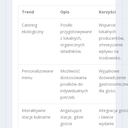
Trend
Opis
Korzyści
Catering
Posiłki
Wsparcie
ekologiczny
przygotowywane
lokalnych
z lokalnych,
producentów,
organicznych
zmniejszenie
składników.
wpływu na
środowisko.
Personalizowane
Możliwość
Wyjątkowe
menu
dostosowania
doświadczenie
posiłków do
gastronomiczn
indywidualnych
dla gości.
potrzeb.
Interaktywne
Angażujące
Integracja gośc
stacje kulinarne
stacje, gdzie
i świeże
goście
wydanie