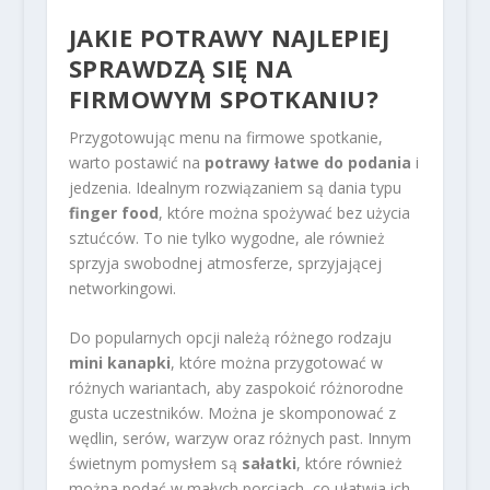
JAKIE POTRAWY NAJLEPIEJ
SPRAWDZĄ SIĘ NA
FIRMOWYM SPOTKANIU?
Przygotowując menu na firmowe spotkanie,
warto postawić na
potrawy łatwe do podania
i
jedzenia. Idealnym rozwiązaniem są dania typu
finger food
, które można spożywać bez użycia
sztućców. To nie tylko wygodne, ale również
sprzyja swobodnej atmosferze, sprzyjającej
networkingowi.
Do popularnych opcji należą różnego rodzaju
mini kanapki
, które można przygotować w
różnych wariantach, aby zaspokoić różnorodne
gusta uczestników. Można je skomponować z
wędlin, serów, warzyw oraz różnych past. Innym
świetnym pomysłem są
sałatki
, które również
można podać w małych porcjach, co ułatwia ich