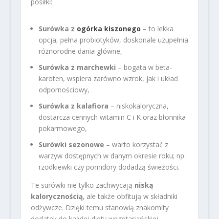
posiłki:
Surówka z
ogórka kiszonego
– to lekka
opcja, pełna probiotyków, doskonale uzupełnia
różnorodne dania główne,
Surówka z marchewki
– bogata w beta-
karoten, wspiera zarówno wzrok, jak i układ
odpornościowy,
Surówka z kalafiora
– niskokaloryczna,
dostarcza cennych witamin C i K oraz błonnika
pokarmowego,
Surówki sezonowe
– warto korzystać z
warzyw dostępnych w danym okresie roku; np.
rzodkiewki czy pomidory dodadzą świeżości.
Te surówki nie tylko zachwycają
niską
kalorycznością
, ale także obfitują w składniki
odżywcze. Dzięki temu stanowią znakomity
dodatek do każdej diety wegetariańskiej.