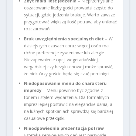
Zbyt mała ilość jedzenia
– Nieprzemyślane
oszacowanie liczby gości prowadzi często do
sytuacji, gdzie jedzenia brakuje. Warto zawsze
przygotować większą ilość potraw, aby uniknąć
rozczarowań.
Brak uwzględnienia specjalnych diet
– W
dzisiejszych czasach coraz więcej osób ma
różne preferencje żywieniowe lub alergie.
Niezapewnienie opcji wegetariańskiej,
wegańskiej czy bezglutenowej może sprawić,
że niektórzy goście będą się czuć pominięci.
Niedopasowanie menu do charakteru
imprezy
– Menu powinno być zgodne z
tonem i stylem wydarzenia. Dla formalnych
imprez lepiej postawić na eleganckie dania, a
na luźnych spotkaniach sprawdzą się bardziej
casualowe
przekąski
.
Nieodpowiednia prezentacja potraw
–
Estetyka serwowanych dań jest niezwykle