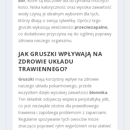
bor
, które są kluczowe dla utrzymania mocnych
kości. Niska kaloryczność oraz wysoka zawartość
wody czynią je idealnym wyborem dla tych,
którzy dbają o swoją sylwetkę. Oprócz tego
gruszki wykazują właściwości
przeciwzapalne
,
co dodatkowo przyczynia się do ogólnej poprawy
zdrowia naszego organizmu.
JAK GRUSZKI WPŁYWAJĄ NA
ZDROWIE UKŁADU
TRAWIENNEGO?
Gruszki
mają korzystny wpływ na zdrowie
naszego układu pokarmowego, przede
wszystkim dzięki wysokiej zawartości
błonnika
.
Ten składnik odżywczy wspiera perystaltykę jelit,
co jest niezwykle istotne dla prawidłowego
trawienia i zapobiega problemom z zaparciami.
Regularne spożywanie tych owoców może
znacząco poprawić rytm wypróżnień oraz ułatwić