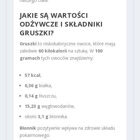
naszego ciała.
JAKIE SĄ WARTOŚCI
ODŻYWCZE I SKŁADNIKI
GRUSZKI?
Gruszki
to niskokaloryczne owoce, które mają
zaledwie
60 kilokalorii
na sztukę. W
100
gramach
tych owoców znajdziemy:
57 kcal
,
0,36 g
białka,
0,14 g
tłuszczu,
15,23 g
węglowodanów,
około
3,1 g
błonnika.
Błonnik
pozytywnie wpływa na zdrowie układu
pokarmowego.