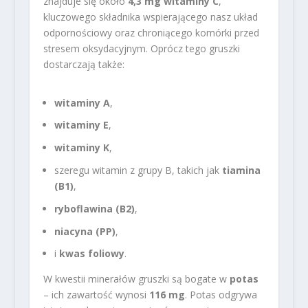
znajduje się około
4,3 mg witaminy C
,
kluczowego składnika wspierającego nasz układ
odpornościowy oraz chroniącego komórki przed
stresem oksydacyjnym. Oprócz tego gruszki
dostarczają także:
witaminy A
,
witaminy E
,
witaminy K
,
szeregu witamin z grupy B, takich jak
tiamina
(B1)
,
ryboflawina (B2)
,
niacyna (PP)
,
i
kwas foliowy
.
W kwestii minerałów gruszki są bogate w
potas
– ich zawartość wynosi
116 mg
. Potas odgrywa