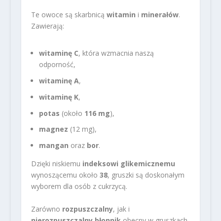
Te owoce są skarbnicą
witamin
i
minerałów
.
Zawierają:
witaminę C
, która wzmacnia naszą
odporność,
witaminę A
,
witaminę K
,
potas
(około
116 mg
),
magnez
(12 mg),
mangan
oraz
bor
.
Dzięki niskiemu
indeksowi glikemicznemu
wynoszącemu około
38
, gruszki są doskonałym
wyborem dla osób z cukrzycą.
Zarówno
rozpuszczalny
, jak i
nierozpuszczalny błonnik
obecny w gruszkach