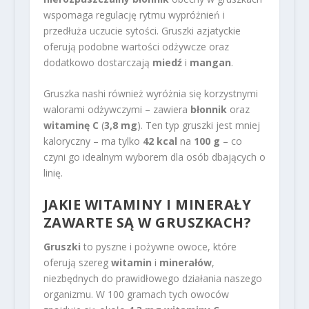
wspomaga regulację rytmu wypróżnień i
przedłuża uczucie sytości. Gruszki azjatyckie
oferują podobne wartości odżywcze oraz
dodatkowo dostarczają
miedź
i
mangan
.
Gruszka nashi również wyróżnia się korzystnymi
walorami odżywczymi – zawiera
błonnik
oraz
witaminę C
(
3,8 mg
). Ten typ gruszki jest mniej
kaloryczny – ma tylko
42 kcal
na
100 g
– co
czyni go idealnym wyborem dla osób dbających o
linię.
JAKIE WITAMINY I MINERAŁY
ZAWARTE SĄ W GRUSZKACH?
Gruszki
to pyszne i pożywne owoce, które
oferują szereg
witamin
i
minerałów
,
niezbędnych do prawidłowego działania naszego
organizmu. W 100 gramach tych owoców