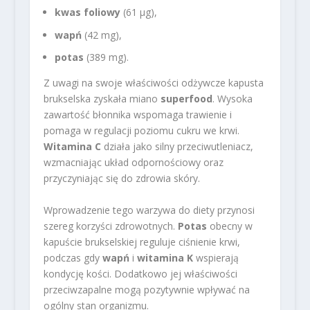
kwas foliowy
(61 µg),
wapń
(42 mg),
potas
(389 mg).
Z uwagi na swoje właściwości odżywcze kapusta
brukselska zyskała miano
superfood
. Wysoka
zawartość błonnika wspomaga trawienie i
pomaga w regulacji poziomu cukru we krwi.
Witamina C
działa jako silny przeciwutleniacz,
wzmacniając układ odpornościowy oraz
przyczyniając się do zdrowia skóry.
Wprowadzenie tego warzywa do diety przynosi
szereg korzyści zdrowotnych.
Potas
obecny w
kapuście brukselskiej reguluje ciśnienie krwi,
podczas gdy
wapń
i
witamina K
wspierają
kondycję kości. Dodatkowo jej właściwości
przeciwzapalne mogą pozytywnie wpływać na
ogólny stan organizmu.