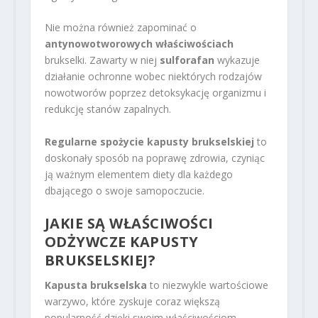
Nie można również zapominać o
antynowotworowych właściwościach
brukselki. Zawarty w niej
sulforafan
wykazuje
działanie ochronne wobec niektórych rodzajów
nowotworów poprzez detoksykację organizmu i
redukcję stanów zapalnych.
Regularne spożycie kapusty brukselskiej
to
doskonały sposób na poprawę zdrowia, czyniąc
ją ważnym elementem diety dla każdego
dbającego o swoje samopoczucie.
JAKIE SĄ WŁAŚCIWOŚCI
ODŻYWCZE KAPUSTY
BRUKSELSKIEJ?
Kapusta brukselska
to niezwykle wartościowe
warzywo, które zyskuje coraz większą
popularność dzięki swoim właściwościom