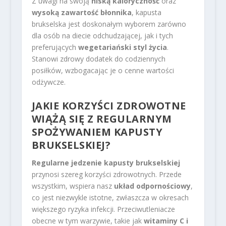
Z uwagi na swoją
niską kaloryczność
oraz
wysoką zawartość błonnika
, kapusta
brukselska jest doskonałym wyborem zarówno
dla osób na diecie odchudzającej, jak i tych
preferujących
wegetariański styl życia
.
Stanowi zdrowy dodatek do codziennych
posiłków, wzbogacając je o cenne wartości
odżywcze.
JAKIE KORZYŚCI ZDROWOTNE
WIĄŻĄ SIĘ Z REGULARNYM
SPOŻYWANIEM KAPUSTY
BRUKSELSKIEJ?
Regularne jedzenie kapusty brukselskiej
przynosi szereg korzyści zdrowotnych. Przede
wszystkim, wspiera nasz
układ odpornościowy
,
co jest niezwykle istotne, zwłaszcza w okresach
większego ryzyka infekcji. Przeciwutleniacze
obecne w tym warzywie, takie jak
witaminy C i