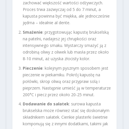
zachować większość wartości odżywczych.
Proces trwa zazwyczaj od 5 do 7 minut, a
kapusta powinna być miękka, ale jednocześnie
jędrna – idealnie al dente.
Smażenie
: przygotowując kapustę brukselską
na patelni, nadajesz jej chrupkości oraz
intensywnego smaku. Wystarczy smażyć ją z
odrobiną oliwy z oliwek lub masła przez około
8-10 minut, aż uzyska złocisty kolor.
Pieczenie
: kolejnym pysznym sposobem jest
pieczenie w piekarniku. Pokrój kapustę na
połówki, skrop oliwą oraz przypraw solą i
pieprzem. Następnie umieść ją w temperaturze
200°C i piecz przez około 20-25 minut.
Dodawanie do sałatek
: surowa kapusta
brukselska może również stać się doskonałym
składnikiem sałatek. Cienkie plasterki świetnie
komponują się z innymi dodatkami, takimi jak