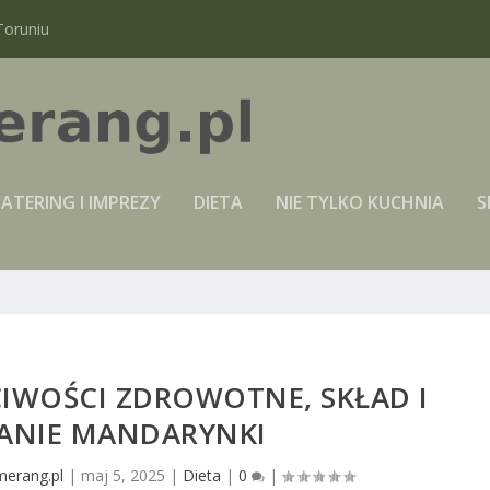
Toruniu
ATERING I IMPREZY
DIETA
NIE TYLKO KUCHNIA
S
IWOŚCI ZDROWOTNE, SKŁAD I
ŁANIE MANDARYNKI
merang.pl
|
maj 5, 2025
|
Dieta
|
0
|