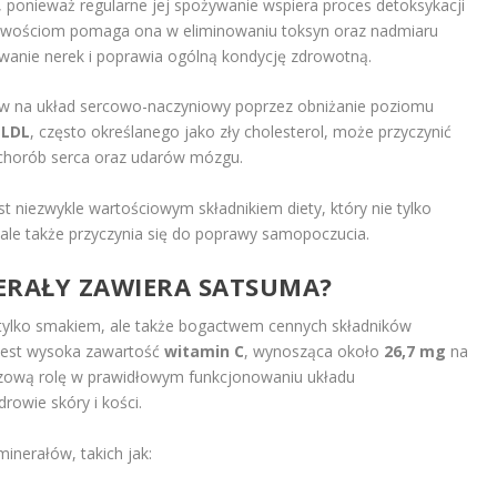
 ponieważ regularne jej spożywanie wspiera proces detoksykacji
iwościom pomaga ona w eliminowaniu toksyn oraz nadmiaru
owanie nerek i poprawia ogólną kondycję zdrowotną.
w na układ sercowo-naczyniowy poprzez obniżanie poziomu
a
LDL
, często określanego jako zły cholesterol, może przyczynić
 chorób serca oraz udarów mózgu.
 niezwykle wartościowym składnikiem diety, który nie tylko
ale także przyczynia się do poprawy samopoczucia.
NERAŁY ZAWIERA SATSUMA?
tylko smakiem, ale także bogactwem cennych składników
jest wysoka zawartość
witamin C
, wynosząca około
26,7 mg
na
czową rolę w prawidłowym funkcjonowaniu układu
owie skóry i kości.
nerałów, takich jak: