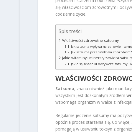
procesami starzenia i obniżenia ryzyka
się właściwościom zdrowotnym i odżyw
codzienne życie.
Spis treści
Właściwości zdrowotne satsumy
Jak satsuma wpływa na zdrowie i sam
Jak satsuma przeciwdziała chorobom?
Jakie witaminy i minerały zawiera satsu
Jakie są składniki odżywcze satsumy i i
WŁAŚCIWOŚCI ZDROW
Satsuma
, znana również jako mandaryn
wszystkim jest doskonałym źródłem
wi
wspomaga organizm w walce z infekcja
Regularne jedzenie satsumy ma pozytywn
opóźnia proces starzenia się. Co więc
pomagają w usuwaniu toksyn z organizmu