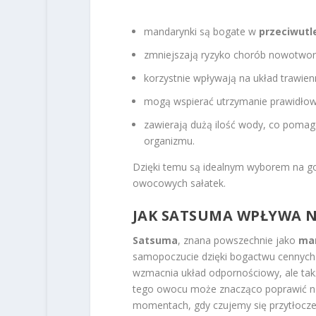
mandarynki są bogate w
przeciwutl
zmniejszają ryzyko chorób nowotwo
korzystnie wpływają na układ trawien
mogą wspierać utrzymanie prawidłowe
zawierają dużą ilość wody, co poma
organizmu.
Dzięki temu są idealnym wyborem na go
owocowych sałatek.
JAK SATSUMA WPŁYWA 
Satsuma
, znana powszechnie jako
ma
samopoczucie dzięki bogactwu cennych
wzmacnia układ odpornościowy, ale takż
tego owocu może znacząco poprawić nas
momentach, gdy czujemy się przytłoczen