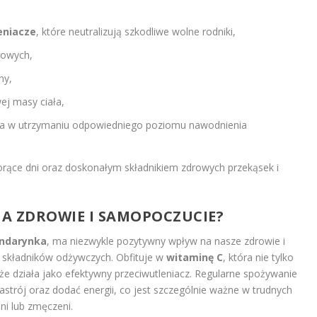
eniacze
, które neutralizują szkodliwe wolne rodniki,
rowych,
ny,
j masy ciała,
ga w utrzymaniu odpowiedniego poziomu nawodnienia
rące dni oraz doskonałym składnikiem zdrowych przekąsek i
NA
ZDROWIE I SAMOPOCZUCIE
?
ndarynka
, ma niezwykle pozytywny wpływ na nasze zdrowie i
 składników odżywczych. Obfituje w
witaminę C
, która nie tylko
e działa jako efektywny przeciwutleniacz. Regularne spożywanie
trój oraz dodać energii, co jest szczególnie ważne w trudnych
i lub zmęczeni.