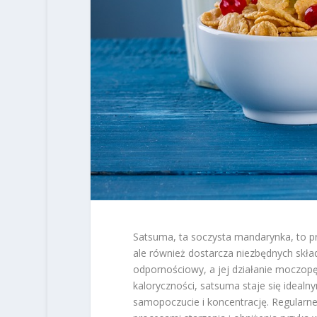
Satsuma, ta soczysta mandarynka, to p
ale również dostarcza niezbędnych skł
odpornościowy, a jej działanie moczopę
kaloryczności, satsuma staje się ideal
samopoczucie i koncentrację. Regularn