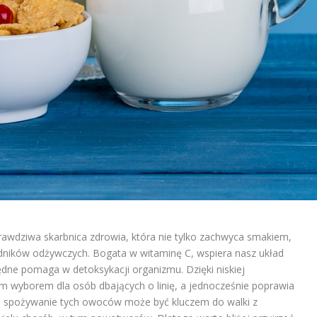
rawdziwa skarbnica zdrowia, która nie tylko zachwyca smakiem,
adników odżywczych. Bogata w witaminę C, wspiera nasz układ
dne pomaga w detoksykacji organizmu. Dzięki niskiej
nym wyborem dla osób dbających o linię, a jednocześnie poprawia
e spożywanie tych owoców może być kluczem do walki z