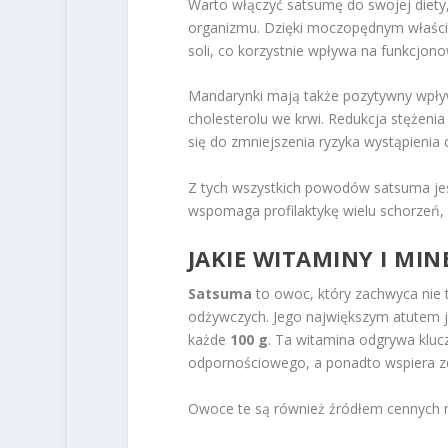
Warto włączyć satsumę do swojej diety,
organizmu. Dzięki moczopędnym właśc
soli, co korzystnie wpływa na funkcjon
Mandarynki mają także pozytywny wpły
cholesterolu we krwi. Redukcja stężeni
się do zmniejszenia ryzyka wystąpienia
Z tych wszystkich powodów satsuma jest
wspomaga profilaktykę wielu schorzeń, 
JAKIE WITAMINY I MI
Satsuma
to owoc, który zachwyca nie 
odżywczych. Jego największym atutem 
każde
100 g
. Ta witamina odgrywa klu
odpornościowego, a ponadto wspiera zdr
Owoce te są również źródłem cennych mi