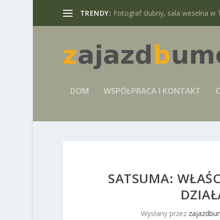
TRENDY:
Fotograf ślubny, sala weselna w 
DOM
WSPÓŁPRACA I KONTAKT
C
SATSUMA: WŁAŚC
DZIA
Wysłany przez
zajazdbu