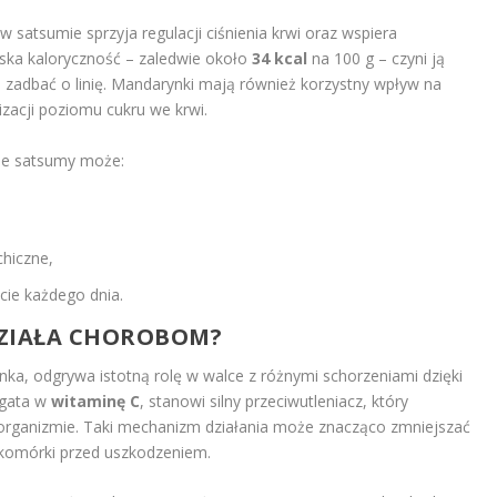
w satsumie sprzyja regulacji ciśnienia krwi oraz wspiera
iska kaloryczność – zaledwie około
34 kcal
na 100 g – czyni ją
zadbać o linię. Mandarynki mają również korzystny wpływ na
zacji poziomu cukru we krwi.
ie satsumy może:
hiczne,
cie każdego dnia.
DZIAŁA CHOROBOM?
ka, odgrywa istotną rolę w walce z różnymi schorzeniami dzięki
gata w
witaminę C
, stanowi silny przeciwutleniacz, który
w organizmie. Taki mechanizm działania może znacząco zmniejszać
komórki przed uszkodzeniem.