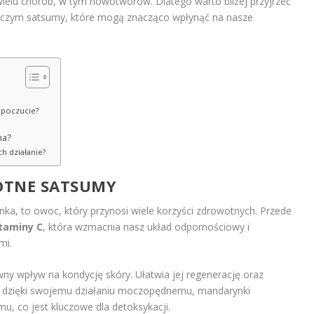
 wielu chorób, w tym nowotworów. Dlatego warto bliżej przyjrzeć
czym satsumy, które mogą znacząco wpłynąć na nasze
opoczucie?
ma?
ch działanie?
OTNE SATSUMY
ka, to owoc, który przynosi wiele korzyści zdrowotnych. Przede
taminy C
, która wzmacnia nasz układ odpornościowy i
mi.
y wpływ na kondycję skóry. Ułatwia jej regenerację oraz
ej, dzięki swojemu działaniu moczopędnemu, mandarynki
, co jest kluczowe dla detoksykacji.