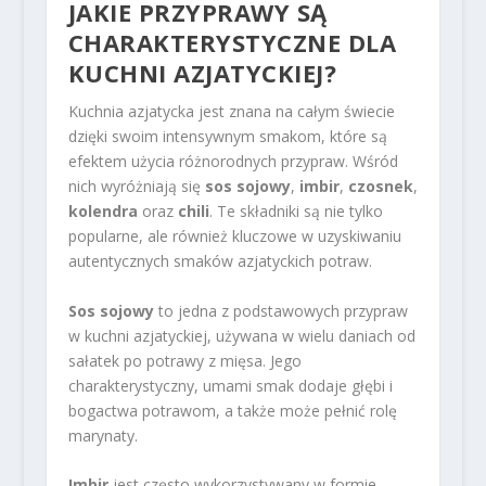
JAKIE PRZYPRAWY SĄ
CHARAKTERYSTYCZNE DLA
KUCHNI AZJATYCKIEJ?
Kuchnia azjatycka jest znana na całym świecie
dzięki swoim intensywnym smakom, które są
efektem użycia różnorodnych przypraw. Wśród
nich wyróżniają się
sos sojowy
,
imbir
,
czosnek
,
kolendra
oraz
chili
. Te składniki są nie tylko
popularne, ale również kluczowe w uzyskiwaniu
autentycznych smaków azjatyckich potraw.
Sos sojowy
to jedna z podstawowych przypraw
w kuchni azjatyckiej, używana w wielu daniach od
sałatek po potrawy z mięsa. Jego
charakterystyczny, umami smak dodaje głębi i
bogactwa potrawom, a także może pełnić rolę
marynaty.
Imbir
jest często wykorzystywany w formie