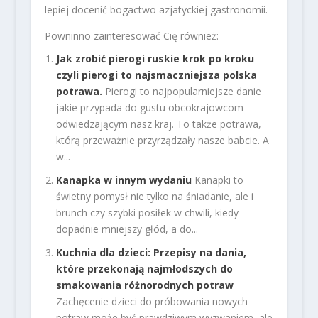
lepiej docenić bogactwo azjatyckiej gastronomii.
Powninno zainteresować Cię również:
Jak zrobić pierogi ruskie krok po kroku
czyli pierogi to najsmaczniejsza polska
potrawa.
Pierogi to najpopularniejsze danie
jakie przypada do gustu obcokrajowcom
odwiedzającym nasz kraj. To także potrawa,
którą przeważnie przyrządzały nasze babcie. A
w...
Kanapka w innym wydaniu
Kanapki to
świetny pomysł nie tylko na śniadanie, ale i
brunch czy szybki posiłek w chwili, kiedy
dopadnie mniejszy głód, a do...
Kuchnia dla dzieci: Przepisy na dania,
które przekonają najmłodszych do
smakowania różnorodnych potraw
Zachęcenie dzieci do próbowania nowych
potraw może być prawdziwym wyzwaniem, ale