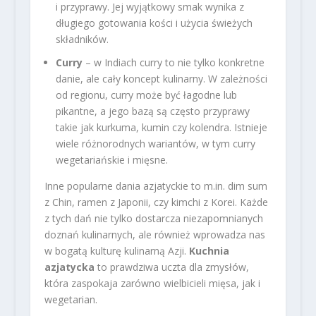
i przyprawy. Jej wyjątkowy smak wynika z
długiego gotowania kości i użycia świeżych
składników.
Curry
– w Indiach curry to nie tylko konkretne
danie, ale cały koncept kulinarny. W zależności
od regionu, curry może być łagodne lub
pikantne, a jego bazą są często przyprawy
takie jak kurkuma, kumin czy kolendra. Istnieje
wiele różnorodnych wariantów, w tym curry
wegetariańskie i mięsne.
Inne popularne dania azjatyckie to m.in. dim sum
z Chin, ramen z Japonii, czy kimchi z Korei. Każde
z tych dań nie tylko dostarcza niezapomnianych
doznań kulinarnych, ale również wprowadza nas
w bogatą kulturę kulinarną Azji.
Kuchnia
azjatycka
to prawdziwa uczta dla zmysłów,
która zaspokaja zarówno wielbicieli mięsa, jak i
wegetarian.