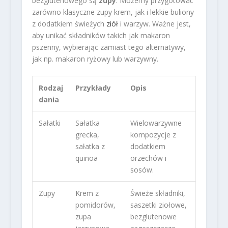
bezglutenowego są
zupy
. Możemy przygotować
zarówno klasyczne zupy krem, jak i lekkie buliony
z dodatkiem świeżych
ziół
i warzyw. Ważne jest,
aby unikać składników takich jak makaron
pszenny, wybierając zamiast tego alternatywy,
jak np. makaron ryżowy lub warzywny.
Rodzaj
Przykłady
Opis
dania
Sałatki
Sałatka
Wielowarzywne
grecka,
kompozycje z
sałatka z
dodatkiem
quinoa
orzechów i
sosów.
Zupy
Krem z
Świeże składniki,
pomidorów,
saszetki ziołowe,
zupa
bezglutenowe