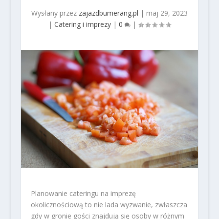
Wysłany przez
zajazdbumerang.pl
|
maj 29, 2023
|
Catering i imprezy
|
0
|
Planowanie cateringu na imprezę
okolicznościową to nie lada wyzwanie, zwłaszcza
gdy w gronie gości znajdują się osoby w różnym