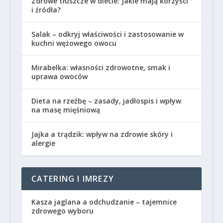
Zdrowe tłuszcze w diecie: Jakie mają korzyści
i źródła?
Salak – odkryj właściwości i zastosowanie w
kuchni wężowego owocu
Mirabelka: własności zdrowotne, smak i
uprawa owoców
Dieta na rzeźbę – zasady, jadłospis i wpływ
na masę mięśniową
Jajka a trądzik: wpływ na zdrowie skóry i
alergie
CATERING I IMREZY
Kasza jaglana a odchudzanie – tajemnice
zdrowego wyboru