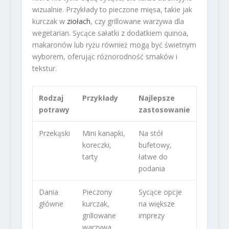
wizualnie. Przykłady to pieczone mięsa, takie jak
kurczak w
ziołach
, czy grillowane warzywa dla
wegetarian. Sycące sałatki z dodatkiem quinoa,
makaronów lub ryżu również mogą być świetnym
wyborem, oferując różnorodność smaków i
tekstur.
Rodzaj
Przykłady
Najlepsze
potrawy
zastosowanie
Przekąski
Mini kanapki,
Na stół
koreczki,
bufetowy,
tarty
łatwe do
podania
Dania
Pieczony
Sycące opcje
główne
kurczak,
na większe
grillowane
imprezy
warzywa,