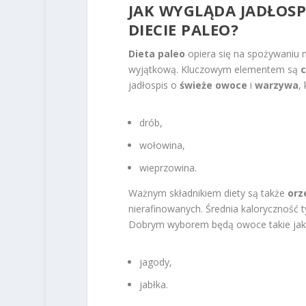
JAK WYGLĄDA JADŁOSPI
DIECIE PALEO?
Dieta paleo
opiera się na spożywaniu n
wyjątkową. Kluczowym elementem są
c
jadłospis o
świeże owoce
i
warzywa
,
drób,
wołowina,
wieprzowina.
Ważnym składnikiem diety są także
orz
nierafinowanych. Średnia kaloryczność
Dobrym wyborem będą owoce takie jak
jagody,
jabłka.