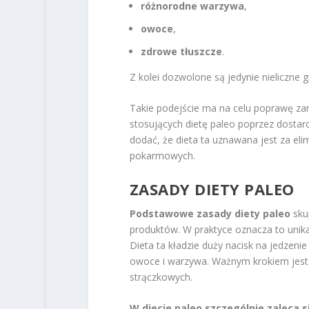
różnorodne warzywa
,
owoce
,
zdrowe tłuszcze
.
Z kolei dozwolone są jedynie nieliczne 
Takie podejście ma na celu poprawę z
stosujących dietę paleo poprzez dostar
dodać, że dieta ta uznawana jest za eli
pokarmowych.
ZASADY DIETY PALEO
Podstawowe zasady diety paleo
skup
produktów. W praktyce oznacza to unik
Dieta ta kładzie duży nacisk na jedzeni
owoce i warzywa. Ważnym krokiem jest c
strączkowych.
W diecie paleo szczególnie zaleca si