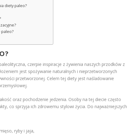
a diety paleo?
?
izacyjne?
ę paleo?
EO?
paleolityczna, czerpie inspiracje z żywienia naszych przodków z
łożeniem jest spożywanie naturalnych i nieprzetworzonych
ywności przetworzonej. Celem tej diety jest naśladowanie
przemysłowej.
akość oraz pochodzenie jedzenia. Osoby na tej diecie często
kty, co sprzyja ich zdrowemu stylowi życia. Do najważniejszych
mięso, ryby i jaja,