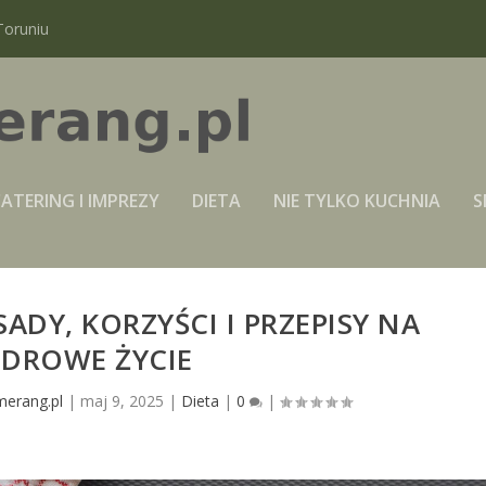
Toruniu
ATERING I IMPREZY
DIETA
NIE TYLKO KUCHNIA
S
SADY, KORZYŚCI I PRZEPISY NA
ZDROWE ŻYCIE
merang.pl
|
maj 9, 2025
|
Dieta
|
0
|