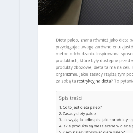
Dieta paleo, znana również jako dieta p
przyciągając uwagę zarówno entuzjastów
metod odchudzania. Inspirowana sposob
produktach, które były dostępne przed 
produkty zbożowe, dieta ta ma na celu 
organizmie. Jakie zasady rządzą tym pod
za sobą ta
restrykcyjna dieta
? To pytani
Spis treści
Co to jest dieta paleo?
Zasady diety paleo
Jak wygląda jadłospis i jakie produkty s
Jakie produkty są niezalecane w diecie 
Kiedy należy stosować dietę paleo?