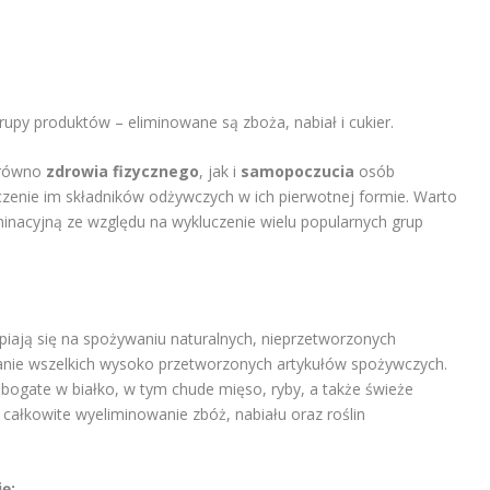
grupy produktów – eliminowane są zboża, nabiał i cukier.
arówno
zdrowia fizycznego
, jak i
samopoczucia
osób
czenie im składników odżywczych w ich pierwotnej formie. Warto
minacyjną ze względu na wykluczenie wielu popularnych grup
iają się na spożywaniu naturalnych, nieprzetworzonych
anie wszelkich wysoko przetworzonych artykułów spożywczych.
e bogate w białko, w tym chude mięso, ryby, a także świeże
ałkowite wyeliminowanie zbóż, nabiału oraz roślin
ę: