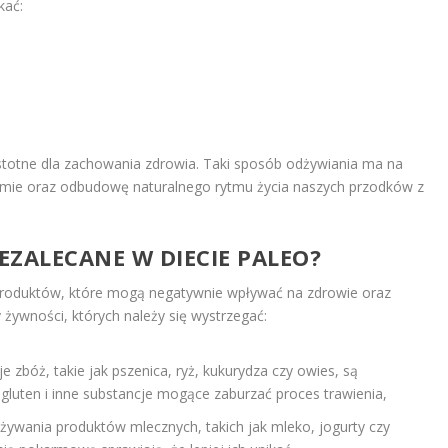
kać:
istotne dla zachowania zdrowia. Taki sposób odżywiania ma na
zmie oraz odbudowę naturalnego rytmu życia naszych przodków z
EZALECANE W DIECIE PALEO?
produktów, które mogą negatywnie wpływać na zdrowie oraz
żywności, których należy się wystrzegać:
je zbóż, takie jak pszenica, ryż, kukurydza czy owies, są
gluten i inne substancje mogące zaburzać proces trawienia,
spożywania produktów mlecznych, takich jak mleko, jogurty czy