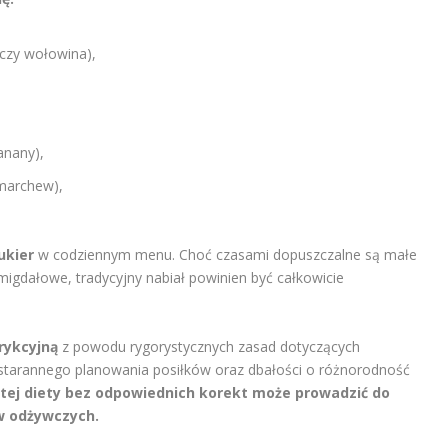
 czy wołowina),
anany),
 marchew),
ukier
w codziennym menu. Choć czasami dopuszczalne są małe
 migdałowe, tradycyjny nabiał powinien być całkowicie
rykcyjną
z powodu rygorystycznych zasad dotyczących
arannego planowania posiłków oraz dbałości o różnorodność
tej diety bez odpowiednich korekt może prowadzić do
w odżywczych.