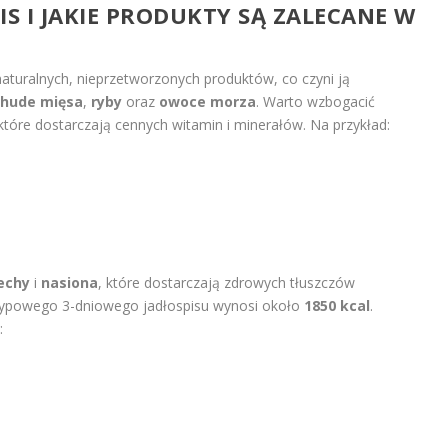
S I JAKIE PRODUKTY SĄ ZALECANE W
aturalnych, nieprzetworzonych produktów, co czyni ją
hude mięsa
,
ryby
oraz
owoce morza
. Warto wzbogacić
 które dostarczają cennych witamin i minerałów. Na przykład:
echy
i
nasiona
, które dostarczają zdrowych tłuszczów
 typowego 3-dniowego jadłospisu wynosi około
1850 kcal
.
: