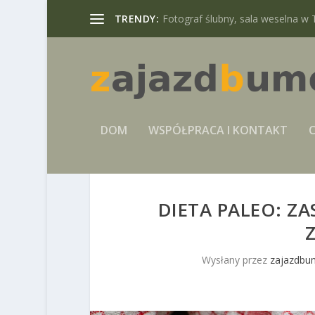
TRENDY:
Fotograf ślubny, sala weselna w 
DOM
WSPÓŁPRACA I KONTAKT
C
DIETA PALEO: ZA
Wysłany przez
zajazdbu