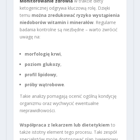
Monitorowanie zdrowia
w trakcie diety
ketogenicznej odgrywa kluczową rolę. Dzięki
temu
można zredukować ryzyko wystąpienia
niedoborów witamin i minerałów
. Regularne
badania kontrolne są niezbędne – warto zwrócić
uwagę na:
morfologię krwi
,
poziom glukozy
,
profil lipidowy
,
próby wątrobowe
.
Takie analizy pomagają ocenić ogólną kondycję
organizmu oraz wychwycić ewentualne
nieprawidłowości.
Współpraca z lekarzem lub dietetykiem
to
także istotny element tego procesu. Taki zespół
specjalistów może dostosować plan żywieniowy