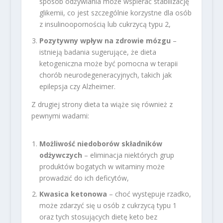
sposób odżywiania może wspierać stabilizację
glikemii, co jest szczególnie korzystne dla osób
z insulinoopornością lub cukrzycą typu 2,
Pozytywny wpływ na zdrowie mózgu
–
istnieją badania sugerujące, że dieta
ketogeniczna może być pomocna w terapii
chorób neurodegeneracyjnych, takich jak
epilepsja czy Alzheimer.
Z drugiej strony dieta ta wiąże się również z
pewnymi wadami:
Możliwość niedoborów składników
odżywczych
– eliminacja niektórych grup
produktów bogatych w witaminy może
prowadzić do ich deficytów,
Kwasica ketonowa
– choć występuje rzadko,
może zdarzyć się u osób z cukrzycą typu 1
oraz tych stosujących dietę keto bez