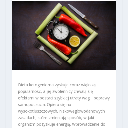
Dieta ketogeniczna zyskuje coraz większą
popularność, a jej zwolennicy chwalą się
efektami w postaci szybkiej utraty wagi i poprawy
samopoczucia. Opiera się na
wysokotłuszczowych, niskowęglowodanowych
zasadach, które zmieniają sposób, w jaki
organizm pozyskuje energię. Wprowadzenie do