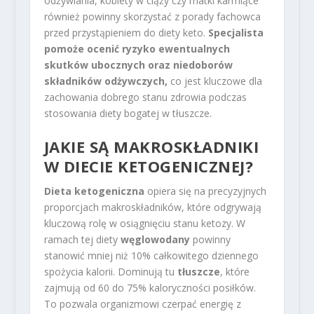
odżywiania, kobiety w ciąży czy matki karmiące
również powinny skorzystać z porady fachowca
przed przystąpieniem do diety keto.
Specjalista
pomoże ocenić ryzyko ewentualnych
skutków ubocznych oraz niedoborów
składników odżywczych,
co jest kluczowe dla
zachowania dobrego stanu zdrowia podczas
stosowania diety bogatej w tłuszcze.
JAKIE SĄ MAKROSKŁADNIKI
W DIECIE KETOGENICZNEJ?
Dieta ketogeniczna
opiera się na precyzyjnych
proporcjach makroskładników, które odgrywają
kluczową rolę w osiągnięciu stanu ketozy. W
ramach tej diety
węglowodany
powinny
stanowić mniej niż 10% całkowitego dziennego
spożycia kalorii. Dominują tu
tłuszcze
, które
zajmują od 60 do 75% kaloryczności posiłków.
To pozwala organizmowi czerpać energię z