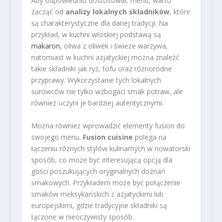
Aby odpowiednio dostosować menu, warto
zacząć od
analizy lokalnych składników
, które
są charakterystyczne dla danej tradycji. Na
przykład, w kuchni włoskiej podstawą są
makaron
, oliwa z oliwek i świeże warzywa,
natomiast w kuchni azjatyckiej można znaleźć
takie składniki jak ryż, tofu oraz różnorodne
przyprawy. Wykorzystanie tych lokalnych
surowców nie tylko wzbogaci smak potraw, ale
również uczyni je bardziej autentycznymi.
Można również wprowadzić elementy fusion do
swojego menu.
Fusion cuisine
polega na
łączeniu różnych stylów kulinarnych w nowatorski
sposób, co może być interesującą opcją dla
gości poszukujących oryginalnych doznań
smakowych. Przykładem może być połączenie
smaków meksykańskich z azjatyckimi lub
europejskimi, gdzie tradycyjne składniki są
łączone w nieoczywisty sposób.