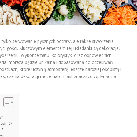
e tylko serwowanie pysznych potraw, ale także stworzenie
yci gości. Kluczowym elementem tej układanki są dekoracje,
darzeniu. Wybór tematu, kolorystyki oraz odpowiednich
żda impreza będzie unikalna i dopasowana do oczekiwań
datkach, które uczynią atmosferę jeszcze bardziej osobistą i
eszczenia dekoracji może natomiast znacząco wpłynąć na
.
y?
lędnić?
e?
ji?