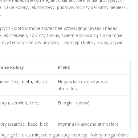
tóre nadadzą lekki i elegancki klimat, idealny dla uroczystych
. Takie kolory, jak miętowy, pudrowy róż czy delikatny niebieski,
.
jących kolorów może skutecznie przyciągnąć uwagę i nadać
 jak czerwień, żółć czy turkus, świetnie sprawdzą się na mniej
prezy tematyczne czy urodziny. Tego typu kolory mogą ożywić
ne kolory
Efekt
enie (róż,
mięta
, błękit)
Elegancka i romantyczna
atmosfera
ory (czerwień, żółć,
Energia i radość
ry (szarości, beże, biel)
Intymna i klasyczna atmosfera
cje gości oraz miejsce organizacji imprezy. Kolory mogą różnie