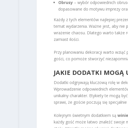
Obrusy
– wybór odpowiednich obrusó
dopasowane do motywu imprezy oraz k
Każdy z tych elementów najlepiej prezen
temat wydarzenia. Ważne jest, aby nie 
wrażenie chaosu. Dlatego warto także r
zamiast ilości.
Przy planowaniu dekoracji warto wziąć 
gości, co pomoże stworzyć niezapomni
JAKIE DODATKI MOGĄ 
Dodatki odgrywają kluczową rolę w dek
Wprowadzenie odpowiednich elementów
unikalny charakter. Etykiety te mogą 
sprawi, że goście poczują się specjalnie
Kolejnym świetnym dodatkiem są
winie
każdy gość może łatwo znaleźć swoje 