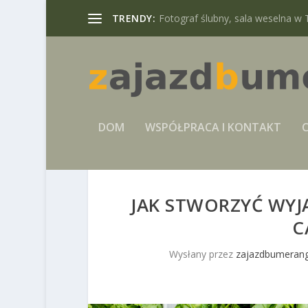
TRENDY:
Fotograf ślubny, sala weselna w 
DOM
WSPÓŁPRACA I KONTAKT
C
JAK STWORZYĆ WYJ
C
Wysłany przez
zajazdbumerang