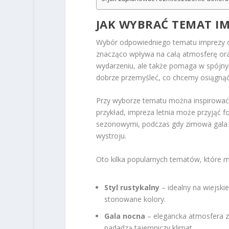
JAK WYBRAĆ TEMAT I
Wybór odpowiedniego tematu imprezy ca
znacząco wpływa na całą atmosferę oraz
wydarzeniu, ale także pomaga w spójny
dobrze przemyśleć, co chcemy osiągnąć 
Przy wyborze tematu można inspirować
przykład, impreza letnia może przyjąć 
sezonowymi, podczas gdy zimowa gala m
wystroju.
Oto kilka popularnych tematów, które mo
Styl rustykalny
– idealny na wiejski
stonowane kolory.
Gala nocna
– elegancka atmosfera z
nadadzą tajemniczy klimat.