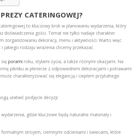
MPREZY CATERINGOWEJ?
teringowej to kluczowy krok w planowaniu wydarzenia, który
 doświadczenia gości. Temat nie tylko nadaje charakter
m zorganizowaniu dekoracji, menu i aktywności. Warto więc
i jakiego rodzaju wrażenia chcemy przekazać.
 się
porami
roku, stylami życia, a także różnymi okazjami. Na
formę pikniku w plenerze z odpowiednimi dekoracjami i potrawami
oże charakteryzować się elegancją i ciepłem przytulnego
gą ułatwić podjęcie decyzji:
e wydarzenia, gdzie kluczowe będą naturalne materiały i
 formalnym strojem, ciemnymi odcieniami i świecami, które