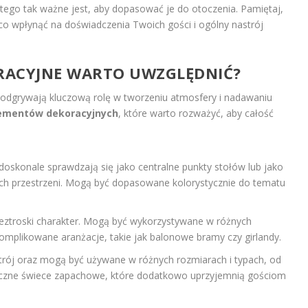
atego tak ważne jest, aby dopasować je do otoczenia. Pamiętaj,
o wpłynąć na doświadczenia Twoich gości i ogólny nastrój
ORACYJNE WARTO UWZGLĘDNIĆ?
odgrywają kluczową rolę w tworzeniu atmosfery i nadawaniu
ementów dekoracyjnych
, które warto rozważyć, aby całość
doskonale sprawdzają się jako centralne punkty stołów lub jako
ch przestrzeni. Mogą być dopasowane kolorystycznie do tematu
beztroski charakter. Mogą być wykorzystywane w różnych
omplikowane aranżacje, takie jak balonowe bramy czy girlandy.
rój oraz mogą być używane w różnych rozmiarach i typach, od
czne świece zapachowe, które dodatkowo uprzyjemnią gościom
.