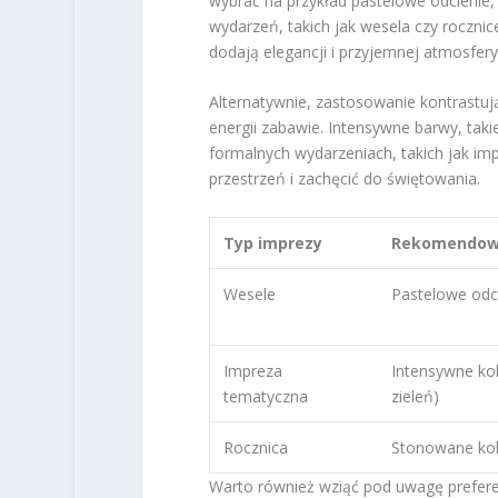
wybrać na przykład pastelowe odcienie, k
wydarzeń, takich jak wesela czy rocznice
dodają elegancji i przyjemnej atmosfery
Alternatywnie, zastosowanie kontrastu
energii zabawie. Intensywne barwy, takie
formalnych wydarzeniach, takich jak im
przestrzeń i zachęcić do świętowania.
Typ imprezy
Rekomendowa
Wesele
Pastelowe odci
Impreza
Intensywne kol
tematyczna
zieleń)
Rocznica
Stonowane kolo
Warto również wziąć pod uwagę preferen