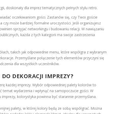
gii, doskonały dla imprez tematycznych pełnych stylu retro.
iadać oczekiwaniom gości. Zastanów się, czy Twoi goście
a czy może bardziej formalne uroczystości. Jeśli organizujesz
winien sprzyjać networkingu i budowaniu relacji. W nawiązaniu
ublicznych, każda z tych kategorii ma swoje zastrzeżenia
ółach, takich jak odpowiednie menu, które współgra z wybranym
oracje. Przemyślane połączenie tych elementów przyczyni się
czenia dla wszystkich uczestników.
 DO DEKORACJI IMPREZY?
rę każdej imprezy. Wybór odpowiedniej palety kolorów to
ić temat wydarzenia i wpłynąć na samopoczucie gości. W
u imprezy, kolorystyka powinna być starannie przemyślana.
nijnej palety, w której kolory będą ze sobą współgrać. Można