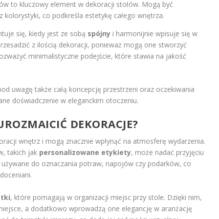
w to kluczowy element w dekoracji stołów. Mogą być
olorystyki, co podkreśla estetykę całego wnętrza.
tuje się, kiedy jest ze sobą
spójny
i harmonijnie wpisuje się w
przesadzić z ilością dekoracji, ponieważ mogą one stworzyć
ozważyć minimalistyczne podejście, które stawia na jakość
pod uwagę także całą koncepcję przestrzeni oraz oczekiwania
ane doświadczenie w eleganckim otoczeniu.
UROZMAICIĆ DEKORACJE?
oracji wnętrz i mogą znacznie wpłynąć na atmosferę wydarzenia.
, takich jak
personalizowane etykiety
, może nadać przyjęciu
być używane do oznaczania potraw, napojów czy podarków, co
 doceniani.
tki
, które pomagają w organizacji miejsc przy stole. Dzięki nim,
miejsce, a dodatkowo wprowadzą one elegancję w aranżację