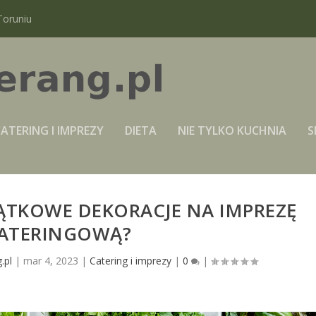
Toruniu
ATERING I IMPREZY
DIETA
NIE TYLKO KUCHNIA
S
ĄTKOWE DEKORACJE NA IMPREZĘ
ATERINGOWĄ?
.pl
|
mar 4, 2023
|
Catering i imprezy
|
0
|