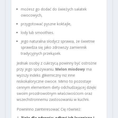
możesz go dodać do świeżych sałatek
owocowych,
przygotować pyszne koktajle,
lody lub smoothies.
jego naturalna słodycz sprawia, że świetnie
sprawdza się jako zdrowszy zamiennik
tradycyjnych przekąsek.
Jednak osoby z cukrzycą powinny być ostrożne
przy jego spożywaniu.
Melon miodowy
ma
wyższy indeks glikemiczny niż inne
niskokaloryczne owoce. Mimo to pozostaje
cennym elementem diety odchudzającej dzięki
swoim prozdrowotnym właściwościom oraz
wszechstronnemu zastosowaniu w kuchni.
Powninno zainteresować Cię również:
Zioła dla zdrowia: odkryj ich lecznicze i