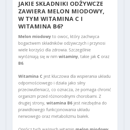
JAKIE SKŁADNIKI ODŻYWCZE
ZAWIERA MELON MIODOWY,
W TYM WITAMINA C I
WITAMINA B6?
Melon miodowy
to owoc, który zachwyca
bogactwem składników odżywczych i przynosi
wiele korzyści dla zdrowia. Szczególnie
wyróżniają się w nim
witaminy
, takie jak
C
oraz
B6
.
Witamina C
jest kluczowa dla wspierania układu
odpornościowego i działa jako silny
przeciwutleniacz, co oznacza, że pomaga chronić
organizm przed różnorodnymi chorobami. Z
drugiej strony,
witamina B6
jest niezbędna do
prawidłowego funkcjonowania układu
nerwowego oraz metabolizmu białek.
Oprócz tych ważnych witamin
melon miodowy