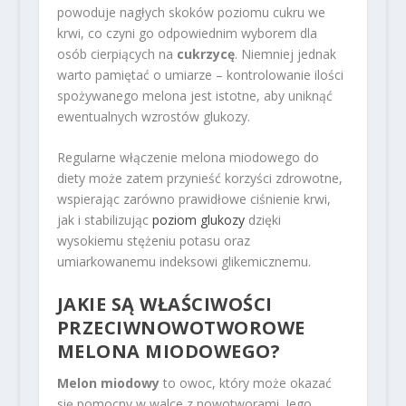
powoduje nagłych skoków poziomu cukru we
krwi, co czyni go odpowiednim wyborem dla
osób cierpiących na
cukrzycę
. Niemniej jednak
warto pamiętać o umiarze – kontrolowanie ilości
spożywanego melona jest istotne, aby uniknąć
ewentualnych wzrostów glukozy.
Regularne włączenie melona miodowego do
diety może zatem przynieść korzyści zdrowotne,
wspierając zarówno prawidłowe ciśnienie krwi,
jak i stabilizując
poziom glukozy
dzięki
wysokiemu stężeniu potasu oraz
umiarkowanemu indeksowi glikemicznemu.
JAKIE SĄ WŁAŚCIWOŚCI
PRZECIWNOWOTWOROWE
MELONA MIODOWEGO?
Melon miodowy
to owoc, który może okazać
się pomocny w walce z nowotworami. Jego