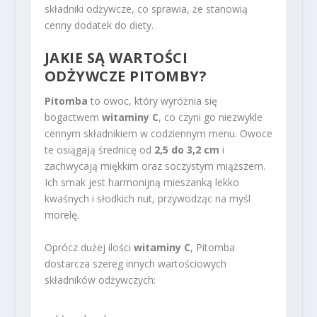
składniki odżywcze, co sprawia, że stanowią
cenny dodatek do diety.
JAKIE SĄ
WARTOŚCI
ODŻYWCZE
PITOMBY?
Pitomba
to owoc, który wyróżnia się
bogactwem
witaminy C
, co czyni go niezwykle
cennym składnikiem w codziennym menu. Owoce
te osiągają średnicę od
2,5 do 3,2 cm
i
zachwycają miękkim oraz soczystym miąższem.
Ich smak jest harmonijną mieszanką lekko
kwaśnych i słodkich nut, przywodząc na myśl
morelę.
Oprócz dużej ilości
witaminy C
, Pitomba
dostarcza szereg innych wartościowych
składników odżywczych: