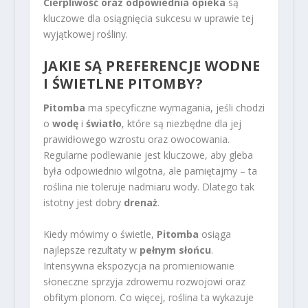
Cierpliwość oraz odpowiednia opieka
są
kluczowe dla osiągnięcia sukcesu w uprawie tej
wyjątkowej rośliny.
JAKIE SĄ PREFERENCJE WODNE
I ŚWIETLNE PITOMBY?
Pitomba
ma specyficzne wymagania, jeśli chodzi
o
wodę
i
światło
, które są niezbędne dla jej
prawidłowego wzrostu oraz owocowania.
Regularne podlewanie jest kluczowe, aby gleba
była odpowiednio wilgotna, ale pamiętajmy – ta
roślina nie toleruje nadmiaru wody. Dlatego tak
istotny jest dobry
drenaż
.
Kiedy mówimy o świetle,
Pitomba
osiąga
najlepsze rezultaty w
pełnym słońcu
.
Intensywna ekspozycja na promieniowanie
słoneczne sprzyja zdrowemu rozwojowi oraz
obfitym plonom. Co więcej, roślina ta wykazuje