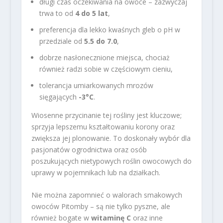
długi czas oczekiwania na owoce – zazwyczaj
trwa to od
4 do 5 lat
,
preferencja dla lekko kwaśnych gleb o pH w
przedziale od
5.5 do 7.0
,
dobrze nasłonecznione miejsca, chociaż
również radzi sobie w częściowym cieniu,
tolerancja umiarkowanych mrozów
sięgających
-3°C
.
Wiosenne przycinanie tej rośliny jest kluczowe;
sprzyja lepszemu kształtowaniu korony oraz
zwiększa jej plonowanie. To doskonały wybór dla
pasjonatów ogrodnictwa oraz osób
poszukujących nietypowych roślin owocowych do
uprawy w pojemnikach lub na działkach.
Nie można zapomnieć o walorach smakowych
owoców Pitomby – są nie tylko pyszne, ale
również bogate w
witaminę C
oraz inne