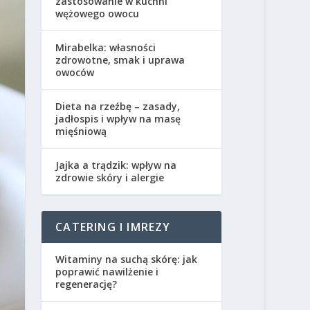
zastosowanie w kuchni
wężowego owocu
Mirabelka: własności
zdrowotne, smak i uprawa
owoców
Dieta na rzeźbę – zasady,
jadłospis i wpływ na masę
mięśniową
Jajka a trądzik: wpływ na
zdrowie skóry i alergie
CATERING I IMREZY
Witaminy na suchą skórę: jak
poprawić nawilżenie i
regenerację?