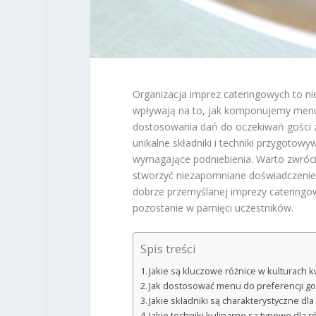
Organizacja imprez cateringowych to nie
wpływają na to, jak komponujemy menu.
dostosowania dań do oczekiwań gości z 
unikalne składniki i techniki przygotow
wymagające podniebienia. Warto zwrócić
stworzyć niezapomniane doświadczenie k
dobrze przemyślanej imprezy cateringow
pozostanie w pamięci uczestników.
Spis treści
Jakie są kluczowe różnice w kulturach k
Jak dostosować menu do preferencji go
Jakie składniki są charakterystyczne dl
Jakie techniki kulinarne są typowe dla r