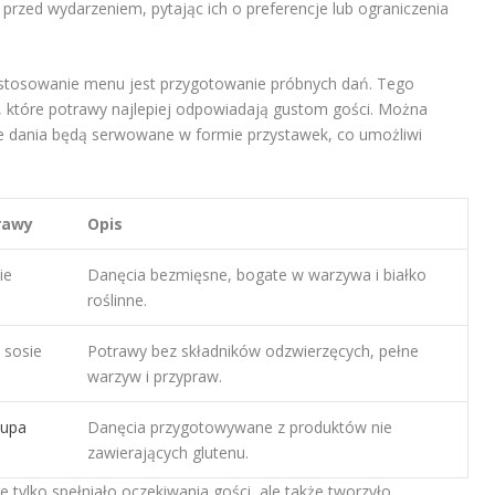
i przed wydarzeniem, pytając ich o preferencje lub ograniczenia
tosowanie menu jest przygotowanie próbnych dań. Tego
, które potrawy najlepiej odpowiadają gustom gości. Można
e dania będą serwowane w formie przystawek, co umożliwi
rawy
Opis
ie
Danęcia bezmięsne, bogate w warzywa i białko
roślinne.
 sosie
Potrawy bez składników odzwierzęcych, pełne
warzyw i przypraw.
zupa
Danęcia przygotowywane z produktów nie
zawierających glutenu.
e tylko spełniało oczekiwania gości, ale także tworzyło