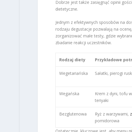
Dobrze jest także zasięgnąć opinii gośc
dietetyczne.
Jednym z efektywnych sposobów na dos
rodzaju degustacje pozwalają na ocenę
zorganizować małe testy, gdzie wybran
zbadanie reakcji uczestników.
Rodzaj diety
Przykładowe pot
Wegetariańska
Sałatki, pierogi rusk
Wegańska
Krem z dyni, tofu w
teriyaki
Bezglutenowa
Ryż z warzywami,
pomidorowa
Ostatecznie, kluczowe jest, aby menu ni