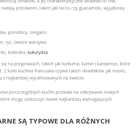
ością smaków, a jej charakterystyczne składniki to chili,
y nadają potrawom, takim jak tacos czy guacamole, wyjątkowy
ylia, pomidory, oregano.
r, ryż, świeże warzywa.
ado, kolendra,
kukurydza
.
ją się na przyprawach, takich jak kurkuma, kumin i kardamon, które
 Z kolei kuchnia francuska używa takich składników jak masło,
ną z najbardziej wyrafinowanych na świecie.
ików poszczególnych kuchni pozwala na odkrywanie nowych
 które mogą zaskoczyć nawet najbardziej wymagających
NARNE SĄ TYPOWE DLA RÓŻNYCH