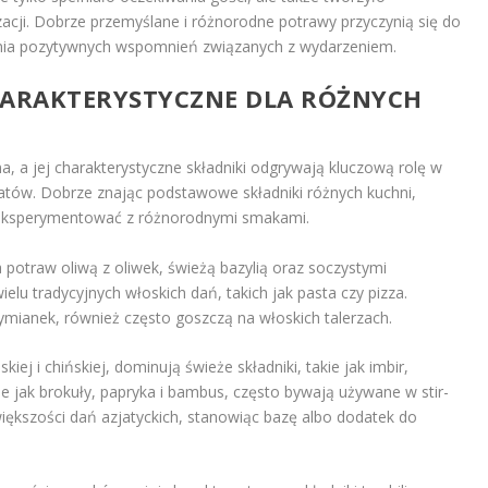
zacji. Dobrze przemyślane i różnorodne potrawy przyczynią się do
nia pozytywnych wspomnień związanych z wydarzeniem.
CHARAKTERYSTYCZNE DLA RÓŻNYCH
a, a jej charakterystyczne składniki odgrywają kluczową rolę w
tów. Dobrze znając podstawowe składniki różnych kuchni,
eksperymentować z różnorodnymi smakami.
 potraw oliwą z oliwek, świeżą bazylią oraz soczystymi
elu tradycyjnych włoskich dań, takich jak pasta czy pizza.
 tymianek, również często goszczą na włoskich talerzach.
iej i chińskiej, dominują świeże składniki, takie jak imbir,
e jak brokuły, papryka i bambus, często bywają używane w stir-
iększości dań azjatyckich, stanowiąc bazę albo dodatek do