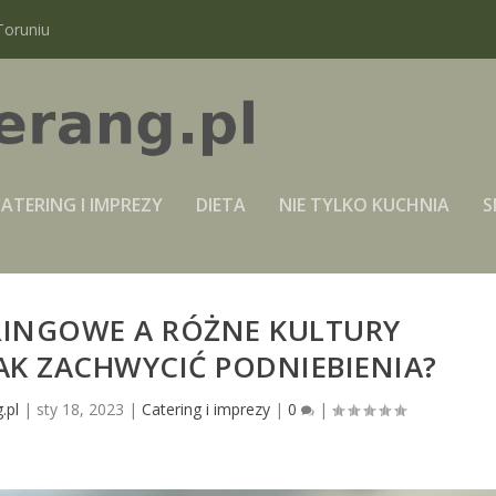
Toruniu
ATERING I IMPREZY
DIETA
NIE TYLKO KUCHNIA
S
RINGOWE A RÓŻNE KULTURY
AK ZACHWYCIĆ PODNIEBIENIA?
.pl
|
sty 18, 2023
|
Catering i imprezy
|
0
|