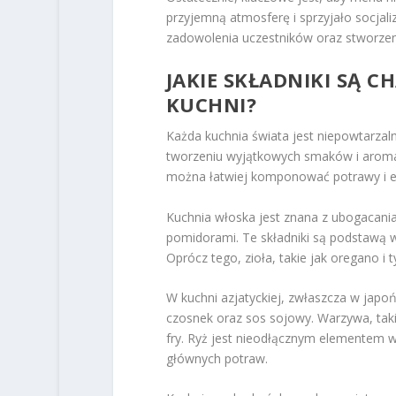
przyjemną atmosferę i sprzyjało socjali
zadowolenia uczestników oraz stworze
JAKIE SKŁADNIKI SĄ 
KUCHNI?
Każda kuchnia świata jest niepowtarzaln
tworzeniu wyjątkowych smaków i aroma
można łatwiej komponować potrawy i 
Kuchnia włoska jest znana z ubogacania
pomidorami. Te składniki są podstawą wi
Oprócz tego, zioła, takie jak oregano i
W kuchni azjatyckiej, zwłaszcza w japońsk
czosnek oraz sos sojowy. Warzywa, taki
fry. Ryż jest nieodłącznym elementem w
głównych potraw.