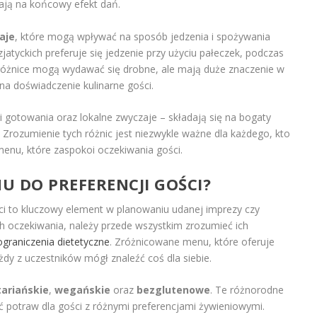
ają na końcowy efekt dań.
aje
, które mogą wpływać na sposób jedzenia i spożywania
jatyckich preferuje się jedzenie przy użyciu pałeczek, podczas
 różnice mogą wydawać się drobne, ale mają duże znaczenie w
a doświadczenie kulinarne gości.
iki gotowania oraz lokalne zwyczaje – składają się na bogaty
. Zrozumienie tych różnic jest niezwykle ważne dla każdego, kto
menu, które zaspokoi oczekiwania gości.
 DO PREFERENCJI GOŚCI?
i to kluczowy element w planowaniu udanej imprezy czy
ch oczekiwania, należy przede wszystkim zrozumieć ich
ograniczenia dietetyczne
. Zróżnicowane menu, które oferuje
żdy z uczestników mógł znaleźć coś dla siebie.
ariańskie
,
wegańskie
oraz
bezglutenowe
. Te różnorodne
potraw dla gości z różnymi preferencjami żywieniowymi.