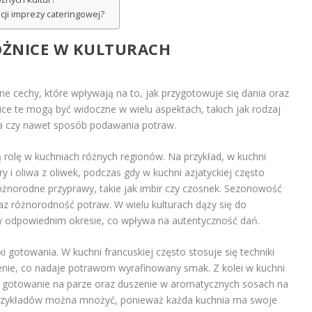
cji imprezy cateringowej?
ÓŻNICE W KULTURACH
ne cechy, które wpływają na to, jak przygotowuje się dania oraz
ice te mogą być widoczne w wielu aspektach, takich jak rodzaj
a czy nawet sposób podawania potraw.
rolę w kuchniach różnych regionów. Na przykład, w kuchni
y i oliwa z oliwek, podczas gdy w kuchni azjatyckiej często
różnorodne przyprawy, takie jak imbir czy czosnek. Sezonowość
z różnorodność potraw. W wielu kulturach dąży się do
 odpowiednim okresie, co wpływa na autentyczność dań.
 gotowania. W kuchni francuskiej często stosuje się techniki
zenie, co nadaje potrawom wyrafinowany smak. Z kolei w kuchni
ak gotowanie na parze oraz duszenie w aromatycznych sosach na
Przykładów można mnożyć, ponieważ każda kuchnia ma swoje