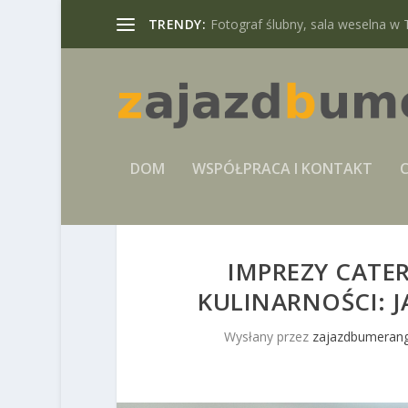
TRENDY:
Fotograf ślubny, sala weselna w 
DOM
WSPÓŁPRACA I KONTAKT
C
IMPREZY CATE
KULINARNOŚCI: J
Wysłany przez
zajazdbumerang