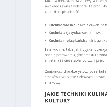
Kuchnia meksykańska zachwyca intensywn
awokado i świeża kolendra. Te produkt
charakter i pikantność.
Kuchnia włoska:
oliwa z oliwek, baz
Kuchnia azjatycka:
sos sojowy, imbi
Kuchnia meksykańska:
chili, awok
Inne kuchnie, takie jak indyjska, opiera
nadają potrawom głębię smaku i aromat.
śmietana i świeże zioła, co czyni ją jed
Znajomość charakterystycznych składn
smaków i tworzenie ciekawych potraw,
smakoszy.
JAKIE TECHNIKI KULI
KULTUR?