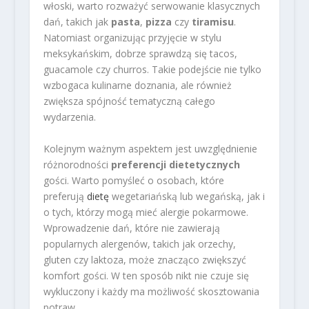
włoski, warto rozważyć serwowanie klasycznych
dań, takich jak
pasta
,
pizza
czy
tiramisu
.
Natomiast organizując przyjęcie w stylu
meksykańskim, dobrze sprawdzą się tacos,
guacamole czy churros. Takie podejście nie tylko
wzbogaca kulinarne doznania, ale również
zwiększa spójność tematyczną całego
wydarzenia.
Kolejnym ważnym aspektem jest uwzględnienie
różnorodności
preferencji dietetycznych
gości. Warto pomyśleć o osobach, które
preferują
dietę
wegetariańską lub wegańską, jak i
o tych, którzy mogą mieć alergie pokarmowe.
Wprowadzenie dań, które nie zawierają
popularnych alergenów, takich jak orzechy,
gluten czy laktoza, może znacząco zwiększyć
komfort gości. W ten sposób nikt nie czuje się
wykluczony i każdy ma możliwość skosztowania
potraw.