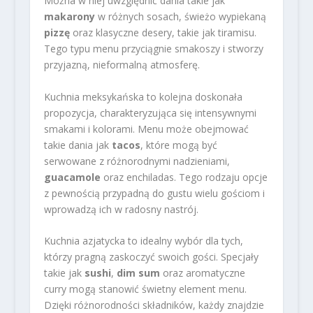
Można w niej uwzględnić dania takie jak
makarony
w różnych sosach, świeżo wypiekaną
pizzę
oraz klasyczne desery, takie jak tiramisu.
Tego typu menu przyciągnie smakoszy i stworzy
przyjazną, nieformalną atmosferę.
Kuchnia meksykańska to kolejna doskonała
propozycja, charakteryzująca się intensywnymi
smakami i kolorami. Menu może obejmować
takie dania jak
tacos
, które mogą być
serwowane z różnorodnymi nadzieniami,
guacamole
oraz enchiladas. Tego rodzaju opcje
z pewnością przypadną do gustu wielu gościom i
wprowadzą ich w radosny nastrój.
Kuchnia azjatycka to idealny wybór dla tych,
którzy pragną zaskoczyć swoich gości. Specjały
takie jak
sushi
,
dim sum
oraz aromatyczne
curry mogą stanowić świetny element menu.
Dzięki różnorodności składników, każdy znajdzie