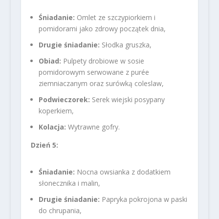
Śniadanie:
Omlet ze szczypiorkiem i
pomidorami jako zdrowy początek dnia,
Drugie śniadanie:
Słodka gruszka,
Obiad:
Pulpety drobiowe w sosie
pomidorowym serwowane z purée
ziemniaczanym oraz surówką coleslaw,
Podwieczorek:
Serek wiejski posypany
koperkiem,
Kolacja:
Wytrawne gofry.
Dzień 5:
Śniadanie:
Nocna owsianka z dodatkiem
słonecznika i malin,
Drugie śniadanie:
Papryka pokrojona w paski
do chrupania,