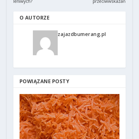
leniwych?
przeciwwskazań
O AUTORZE
zajazdbumerang.pl
POWIĄZANE POSTY