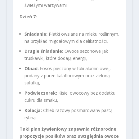
świeżymi warzywami.
Dzień 7:
Śniadanie:
Płatki owsiane na mleku roślinnym,
na przykład migdałowym dla delikatności,
Drugie śniadanie:
Owoce sezonowe jak
truskawki, które dodają energii,
Obiad:
Łosoś pieczony w folii aluminiowej,
podany z puree kalafiorowym oraz zieloną
sałatką,
Podwieczorek:
Kisiel owocowy bez dodatku
cukru dla smaku,
Kolacja:
Chleb razowy posmarowany pastą
rybną.
Taki plan żywieniowy zapewnia różnorodne
propozycje posiłków oraz uwzględnia owoce