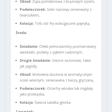
Obiad:
Zupa pomidorowa z brązowym ryżem,
Podwieczorek:
Seler naciowy serwowany z
twarożkiem,
Kolacja:
Tofu stir-fry wzbogacone papryką.
Środa:
Śniadanie:
Chleb pełnoziarnisty posmarowany
awokado, podany z jajkiem sadzonym,
Drugie śniadanie:
Owoce sezonowe, takie
jak jagody,
Obiad:
Wołowina duszona w aromatycznym
sosie własnym, serwowana z kaszą gryczaną,
Podwieczorek:
Orzechy włoskie lub migdały
jako przekąska,
Kolacja:
Świeża sałatka grecka.
Czwartek: