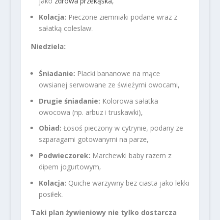
jako
zdrowa przekąska
,
Kolacja:
Pieczone ziemniaki podane wraz z
sałatką coleslaw.
Niedziela:
Śniadanie:
Placki bananowe na mące
owsianej serwowane ze świeżymi owocami,
Drugie śniadanie:
Kolorowa sałatka
owocowa (np. arbuz i truskawki),
Obiad:
Łosoś pieczony w cytrynie, podany ze
szparagami gotowanymi na parze,
Podwieczorek:
Marchewki baby razem z
dipem jogurtowym,
Kolacja:
Quiche warzywny bez ciasta jako lekki
posiłek.
Taki plan żywieniowy nie tylko dostarcza