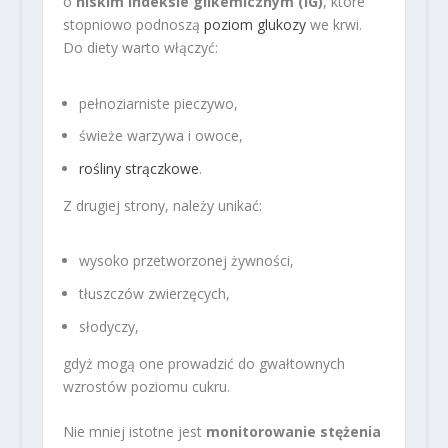
o
niskim indeksie glikemicznym (IG)
, które
stopniowo podnoszą
poziom glukozy
we krwi.
Do diety warto włączyć:
pełnoziarniste pieczywo,
świeże warzywa i owoce,
rośliny strączkowe
.
Z drugiej strony, należy unikać:
wysoko przetworzonej żywności,
tłuszczów zwierzęcych,
słodyczy,
gdyż mogą one prowadzić do gwałtownych
wzrostów poziomu cukru.
Nie mniej istotne jest
monitorowanie stężenia