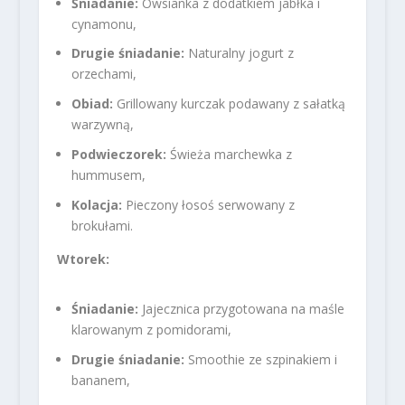
Śniadanie:
Owsianka z dodatkiem jabłka i
cynamonu,
Drugie śniadanie:
Naturalny jogurt z
orzechami,
Obiad:
Grillowany kurczak podawany z sałatką
warzywną,
Podwieczorek:
Świeża marchewka z
hummusem,
Kolacja:
Pieczony łosoś serwowany z
brokułami.
Wtorek:
Śniadanie:
Jajecznica przygotowana na maśle
klarowanym z pomidorami,
Drugie śniadanie:
Smoothie ze szpinakiem i
bananem,