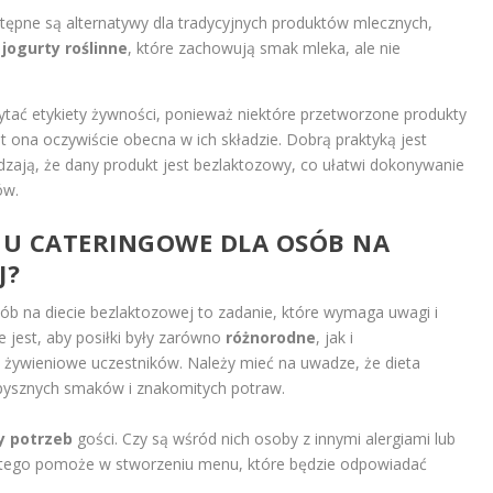
tępne są alternatywy dla tradycyjnych produktów mlecznych,
z
jogurty roślinne
, które zachowują smak mleka, ale nie
ytać etykiety żywności, ponieważ niektóre przetworzone produkty
t ona oczywiście obecna w ich składzie. Dobrą praktyką jest
dzają, że dany produkt jest bezlaktozowy, co ułatwi dokonywanie
ów.
U CATERINGOWE DLA OSÓB NA
J?
b na diecie bezlaktozowej to zadanie, które wymaga uwagi i
 jest, aby posiłki były zarówno
różnorodne
, jak i
y żywieniowe uczestników. Należy mieć na uwadze, że dieta
 pysznych smaków i znakomitych potraw.
y potrzeb
gości. Czy są wśród nich osoby z innymi alergiami lub
e tego pomoże w stworzeniu menu, które będzie odpowiadać