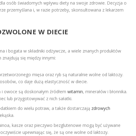
 dla osób świadomych wpływu diety na swoje zdrowie. Decyzja o
ze przemyślana i, w razie potrzeby, skonsultowana z lekarzem
OZWOLONE W DIECIE
a i bogata w składniki odżywcze, a wiele znanych produktów
 znajdują się między innymi:
przetworzonego mięsa oraz ryb są naturalnie wolne od laktozy.
sobów, co daje dużą elastyczność w diecie.
 i owoce są doskonałym źródłem
witamin
, minerałów i błonnika.
ec lub przygotowywać z nich sałatki.
datkiem do wielu potraw, a także dostarczają
zdrowych
zekąska.
quinoa, kasze oraz pieczywo bezglutenowe mogą być używane
oczywiście upewniając się, że są one wolne od laktozy.