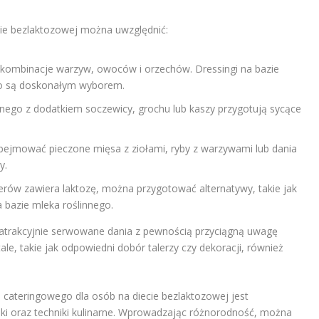
ie bezlaktozowej można uwzględnić:
ombinacje warzyw, owoców i orzechów. Dressingi na bazie
ego są doskonałym wyborem.
nego z dodatkiem soczewicy, grochu lub kaszy przygotują sycące
ejmować pieczone mięsa z ziołami, ryby z warzywami lub dania
y.
erów zawiera laktozę, można przygotować alternatywy, takie jak
 bazie mleka roślinnego.
atrakcyjnie serwowane dania z pewnością przyciągną uwagę
tale, takie jak odpowiedni dobór talerzy czy dekoracji, również
cateringowego dla osób na diecie bezlaktozowej jest
i oraz techniki kulinarne. Wprowadzając różnorodność, można