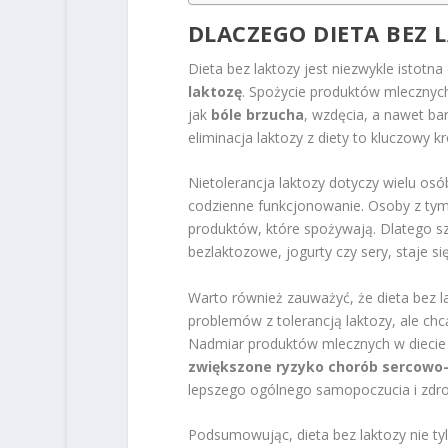
DLACZEGO DIETA BEZ 
Dieta bez laktozy jest niezwykle istotna
laktozę
. Spożycie produktów mlecznyc
jak
bóle brzucha
, wzdęcia, a nawet ba
eliminacja laktozy z diety to kluczowy 
Nietolerancja laktozy dotyczy wielu os
codzienne funkcjonowanie. Osoby z ty
produktów, które spożywają. Dlatego sz
bezlaktozowe, jogurty czy sery, staje s
Warto również zauważyć, że dieta bez l
problemów z tolerancją laktozy, ale c
Nadmiar produktów mlecznych w diecie 
zwiększone ryzyko chorób sercowo
lepszego ogólnego samopoczucia i zdro
Podsumowując, dieta bez laktozy nie tylk