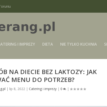
Toruniu
ATERING I IMPREZY
DIETA
NIE TYLKO KUCHNIA
S
B NA DIECIE BEZ LAKTOZY: JAK
AĆ MENU DO POTRZEB?
g.pl
|
lip 8, 2022
|
Catering i imprezy
|
0
|