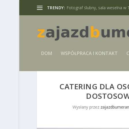
TRENDY:
Fotograf ślubny, sala weselna w 
DOM
WSPÓŁPRACA I KONTAKT
C
CATERING DLA OSÓ
DOSTOSOW
Wysłany przez
zajazdbumeran