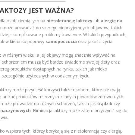
LAKTOZY JEST WAŻNA?
 dla osób cierpiących na
nietolerancję laktozy
lub
alergię na
h może prowadzić do szeregu nieprzyjemnych objawów, takich
rdziej skomplikowane problemy trawienne. W takich przypadkach,
krok w kierunku poprawy
samopoczucia
oraz jakości życia.
ób w różnym wieku, a jej objawy mogą znacznie wpływać na
m schorzeniem muszą być bardzo świadome swojej diety oraz
ereg produktów dostępnych na rynku, takich jak mleko
ię szczególnie użytecznych w codziennym życiu.
aktozy może przynieść korzyści także osobom, które nie mają
hcą unikać produktów mlecznych z innych powodów zdrowotnych.
może prowadzić do różnych schorzeń, takich jak
trądzik
czy
-naczyniowych
. Eliminacja laktozy może zatem przyczynić się do
wia.
o wspiera tych, którzy borykają się z nietolerancją czy alergią,