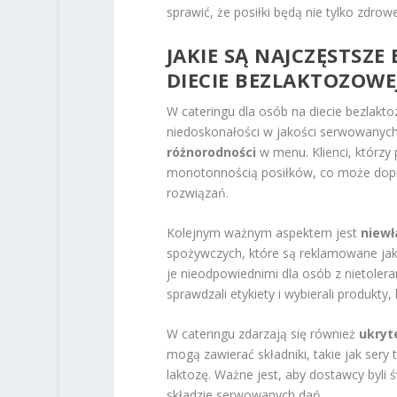
sprawić, że posiłki będą nie tylko zdrow
JAKIE SĄ NAJCZĘSTSZ
DIECIE BEZLAKTOZOWE
W cateringu dla osób na diecie bezlakto
niedoskonałości w jakości serwowanych
różnorodności
w menu. Klienci, którzy 
monotonnością posiłków, co może dopro
rozwiązań.
Kolejnym ważnym aspektem jest
niewł
spożywczych, które są reklamowane jako
je nieodpowiednimi dla osób z nietolera
sprawdzali etykiety i wybierali produkty
W cateringu zdarzają się również
ukryt
mogą zawierać składniki, takie jak ser
laktozę. Ważne jest, aby dostawcy byli 
składzie serwowanych dań.