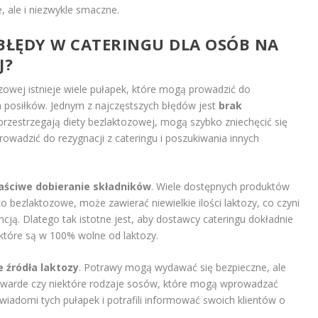
e, ale i niezwykle smaczne.
E BŁĘDY W CATERINGU DLA OSÓB NA
J?
zowej istnieje wiele pułapek, które mogą prowadzić do
 posiłków. Jednym z najczęstszych błędów jest
brak
przestrzegają diety bezlaktozowej, mogą szybko zniechęcić się
wadzić do rezygnacji z cateringu i poszukiwania innych
aściwe dobieranie składników
. Wiele dostępnych produktów
 bezlaktozowe, może zawierać niewielkie ilości laktozy, co czyni
ncją. Dlatego tak istotne jest, aby dostawcy cateringu dokładnie
, które są w 100% wolne od laktozy.
e źródła laktozy
. Potrawy mogą wydawać się bezpieczne, ale
y twarde czy niektóre rodzaje sosów, które mogą wprowadzać
świadomi tych pułapek i potrafili informować swoich klientów o