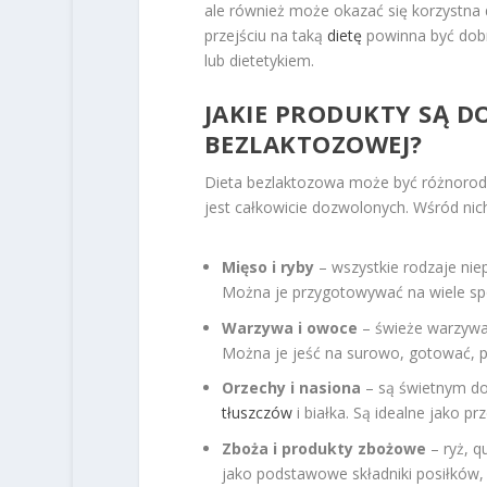
ale również może okazać się korzystna
przejściu na taką
dietę
powinna być dobr
lub dietetykiem.
JAKIE PRODUKTY SĄ D
BEZLAKTOZOWEJ?
Dieta bezlaktozowa może być różnorodn
jest całkowicie dozwolonych. Wśród nich
Mięso i ryby
– wszystkie rodzaje nie
Można je przygotowywać na wiele spo
Warzywa i owoce
– świeże warzywa
Można je jeść na surowo, gotować, pi
Orzechy i nasiona
– są świetnym do
tłuszczów
i białka. Są idealne jako pr
Zboża i produkty zbożowe
– ryż, 
jako podstawowe składniki posiłków, 