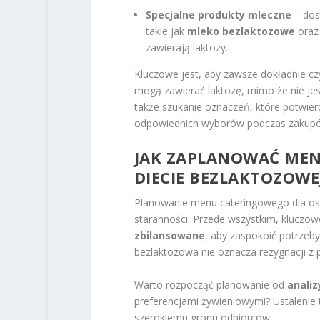
Specjalne produkty mleczne
– dos
takie jak
mleko bezlaktozowe
ora
zawierają laktozy.
Kluczowe jest, aby zawsze dokładnie cz
mogą zawierać laktozę, mimo że nie jes
także szukanie oznaczeń, które potwier
odpowiednich wyborów podczas zakup
JAK ZAPLANOWAĆ MEN
DIECIE BEZLAKTOZOWE
Planowanie menu cateringowego dla osó
staranności. Przede wszystkim, kluczowe
zbilansowane
, aby zaspokoić potrzeb
bezlaktozowa nie oznacza rezygnacji z
Warto rozpocząć planowanie od
analiz
preferencjami żywieniowymi? Ustaleni
szerokiemu gronu odbiorców.