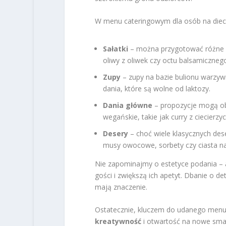
W menu cateringowym dla osób na diec
Sałatki
– można przygotować różne k
oliwy z oliwek czy octu balsamiczn
Zupy
– zupy na bazie bulionu warzyw
dania, które są wolne od laktozy.
Dania główne
– propozycje mogą ob
wegańskie, takie jak curry z ciecierzyc
Desery
– choć wiele klasycznych des
musy owocowe, sorbety czy ciasta na
Nie zapominajmy o estetyce podania – 
gości i zwiększą ich apetyt. Dbanie o de
mają znaczenie.
Ostatecznie, kluczem do udanego menu 
kreatywność
i otwartość na nowe smak