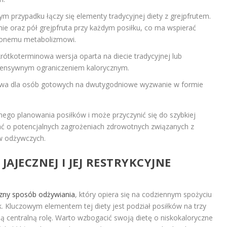
ym przypadku łączy się elementy tradycyjnej diety z grejpfrutem.
nie oraz pół grejpfruta przy każdym posiłku, co ma wspierać
szonemu metabolizmowi.
rótkoterminowa wersja oparta na diecie tradycyjnej lub
intensywnym ograniczeniem kalorycznym.
tywa dla osób gotowych na dwutygodniowe wyzwanie w formie
ego planowania posiłków i może przyczynić się do szybkiej
ać o potencjalnych zagrożeniach zdrowotnych związanych z
w odżywczych.
 JAJECZNEJ I JEJ RESTRYKCYJNE
czny sposób odżywiania
, który opiera się na codziennym spożyciu
 Kluczowym elementem tej diety jest podział posiłków na trzy
ją centralną rolę. Warto wzbogacić swoją dietę o niskokaloryczne