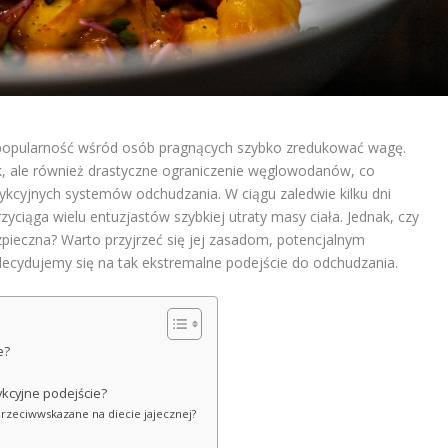
 popularność wśród osób pragnących szybko zredukować wagę.
jek, ale również drastyczne ograniczenie węglowodanów, co
strykcyjnych systemów odchudzania. W ciągu zaledwie kilku dni
ciąga wielu entuzjastów szybkiej utraty masy ciała. Jednak, czy
ezpieczna? Warto przyjrzeć się jej zasadom, potencjalnym
ecydujemy się na tak ekstremalne podejście do odchudzania.
e?
trykcyjne podejście?
przeciwwskazane na diecie jajecznej?