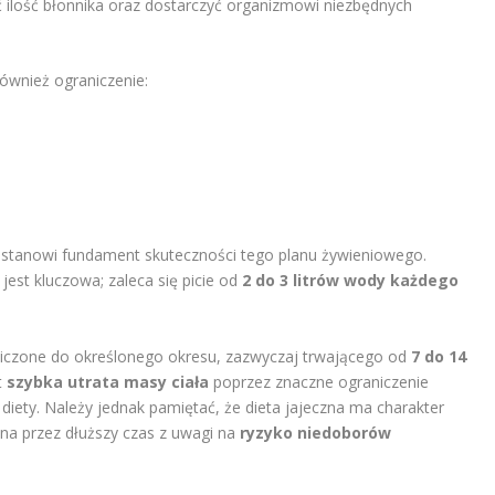
 ilość błonnika oraz dostarczyć organizmowi niezbędnych
również ograniczenie:
 stanowi fundament skuteczności tego planu żywieniowego.
jest kluczowa; zaleca się picie od
2 do 3 litrów wody każdego
niczone do określonego okresu, zazwyczaj trwającego od
7 do 14
t
szybka utrata masy ciała
poprzez znaczne ograniczenie
diety. Należy jednak pamiętać, że dieta jajeczna ma charakter
ana przez dłuższy czas z uwagi na
ryzyko niedoborów