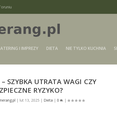
Toruniu
ATERING I IMPREZY
DIETA
NIE TYLKO KUCHNIA
S
A – SZYBKA UTRATA WAGI CZY
ZPIECZNE RYZYKO?
merang.pl
|
lut 13, 2025
|
Dieta
|
0
|