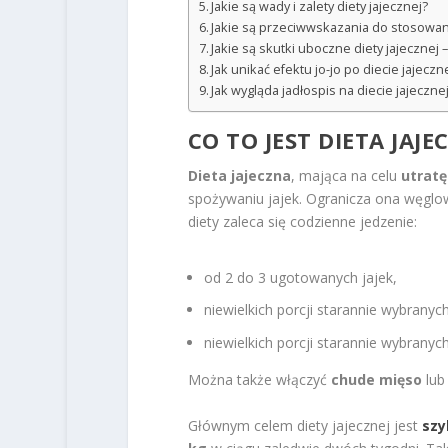
Jakie są wady i zalety diety jajecznej?
Jakie są przeciwwskazania do stosowani
Jakie są skutki uboczne diety jajecznej 
Jak unikać efektu jo-jo po diecie jajeczn
Jak wygląda jadłospis na diecie jajeczne
CO TO JEST DIETA JA
Dieta jajeczna
, mająca na celu
utratę
spożywaniu jajek. Ogranicza ona węglo
diety zaleca się codzienne jedzenie:
od 2 do 3 ugotowanych jajek,
niewielkich porcji starannie wybranyc
niewielkich porcji starannie wybrany
Można także włączyć
chude mięso
lu
Głównym celem diety jajecznej jest
szy