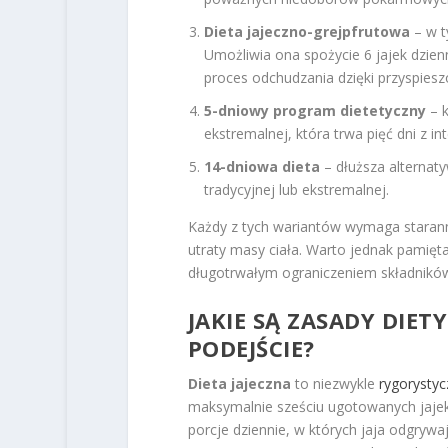
Dieta jajeczno-grejpfrutowa
– w t
Umożliwia ona spożycie 6 jajek dzien
proces odchudzania dzięki przyspie
5-dniowy program dietetyczny
– k
ekstremalnej, która trwa pięć dni z 
14-dniowa dieta
– dłuższa alterna
tradycyjnej lub ekstremalnej.
Każdy z tych wariantów wymaga starann
utraty masy ciała. Warto jednak pamięt
długotrwałym ograniczeniem składnikó
JAKIE SĄ ZASADY DIETY
PODEJŚCIE?
Dieta jajeczna
to niezwykle
rygorysty
maksymalnie sześciu ugotowanych jajek.
porcje dziennie, w których jaja odgrywa