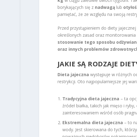
kg
w ciągu zaledwie dwóch tygodni. Tak
borykających się z
nadwagą
lub
otyłoś
pamiętać, że ze względu na swoją restr
Przed przystąpieniem do diety jajeczne
określonych zasad oraz monitorowania 
stosowanie tego sposobu odżywian
oraz innych problemów zdrowotnyc
JAKIE SĄ RODZAJE DIET
Dieta jajeczna
występuje w różnych od
restrykcji. Oto najpopularniejsze jej wari
Tradycyjna dieta jajeczna
– ta opc
źródeł białka, takich jak mięso i ry
zainteresowaniem wśród osób pragn
Ekstremalna dieta jajeczna
– to na
wody. Jest skierowana do tych, któr
poważnych niedoborów pokarmowyc