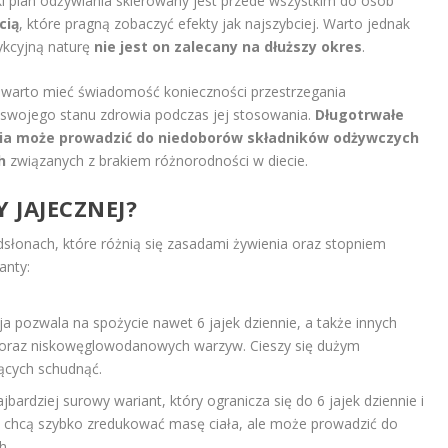
i plan odżywiania skierowany jest przede wszystkim do osób
cią
, które pragną zobaczyć efekty jak najszybciej. Warto jednak
ykcyjną naturę
nie jest on zalecany na dłuższy okres
.
j warto mieć świadomość konieczności przestrzegania
swojego stanu zdrowia podczas jej stosowania.
Długotrwałe
ia może prowadzić do niedoborów składników odżywczych
h
związanych z brakiem różnorodności w diecie.
Y JAJECZNEJ?
słonach, które różnią się zasadami żywienia oraz stopniem
anty:
ja pozwala na spożycie nawet 6 jajek dziennie, a także innych
by, oraz niskowęglowodanowych warzyw. Cieszy się dużym
ących schudnąć.
jbardziej surowy wariant, który ogranicza się do 6 jajek dziennie i
zy chcą szybko zredukować masę ciała, ale może prowadzić do
h.