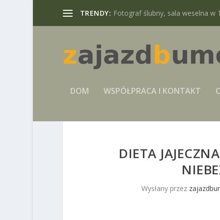
TRENDY:
Fotograf ślubny, sala weselna w 
DOM
WSPÓŁPRACA I KONTAKT
C
DIETA JAJECZN
NIEBE
Wysłany przez
zajazdbu