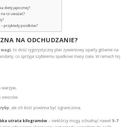
a diety jajecznej?
– na co uważać?
ej?
j – przykłady posiłków?
JECZNA NA ODCHUDZANIE?
 wagi
, to dość rygorystyczny plan żywieniowy oparty głównie na
wodany, co sprzyja szybkiemu spadkowi masy ciała. W ramach tej
h warzyw,
ch owoców.
b
ryby
, ale ich ilość powinna być ograniczona.
bka utrata kilogramów
– niektórzy mogą schudnąć nawet
5-7