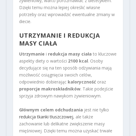
żywieniowy, warto porozmawiać z dietetykiem.
Dzięki temu można lepiej określić własne
potrzeby oraz wprowadzić ewentualne zmiany w
diecie.
UTRZYMANIE I REDUKCJA
MASY CIAŁA
Utrzymanie
i
redukcja masy ciała
to kluczowe
aspekty diety o wartości
2100 kcal
. Osoby
decydujące się na ten sposób odżywiania mają
możliwość osiągnięcia swoich celów,
odpowiednio dobierając
kaloryczność
oraz
proporcje makroskładników
. Takie podejście
sprzyja zdrowym nawykom żywieniowym.
Głównym celem odchudzania
jest nie tylko
redukcja tkanki tłuszczowej
, ale także
zachowanie lub delikatne zwiększenie masy
mięśniowej. Dzięki temu można uzyskać trwałe