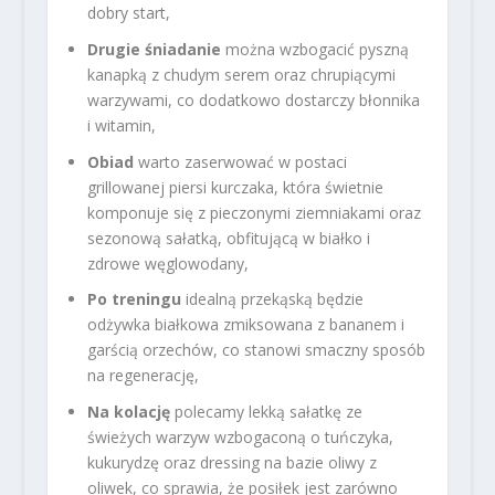
dobry start,
Drugie śniadanie
można wzbogacić pyszną
kanapką z chudym serem oraz chrupiącymi
warzywami, co dodatkowo dostarczy błonnika
i witamin,
Obiad
warto zaserwować w postaci
grillowanej piersi kurczaka, która świetnie
komponuje się z pieczonymi ziemniakami oraz
sezonową sałatką, obfitującą w białko i
zdrowe węglowodany,
Po treningu
idealną przekąską będzie
odżywka białkowa zmiksowana z bananem i
garścią orzechów, co stanowi smaczny sposób
na regenerację,
Na kolację
polecamy lekką sałatkę ze
świeżych warzyw wzbogaconą o tuńczyka,
kukurydzę oraz dressing na bazie oliwy z
oliwek, co sprawia, że posiłek jest zarówno