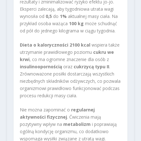
rezultaty i zminimalizować ryzyko efektu jo-jo.
Eksperci zalecają, aby tygodniowa utrata wagi
wynosiła od
0,5
do
1%
aktualnej masy ciała. Na
przykład osoba ważąca
100 kg
może schudnąć
od pół do jednego kilograma w ciągu tygodnia.
Dieta o kaloryczności 2100 kcal
wspiera także
utrzymanie prawidłowego poziomu
cukru we
krwi
, co ma ogromne znaczenie dla osób z
insulinoopornością
oraz
cukrzycą typu II
.
Zrównoważone posiłki dostarczają wszystkich
niezbędnych składników odżywczych, co pozwala
organizmowi prawidłowo funkcjonować podczas
procesu redukcji masy ciała.
Nie można zapominać o
regularnej
aktywności fizycznej
. Ćwiczenia mają
pozytywny wpływ na
metabolizm
i poprawiają
ogólną kondycję organizmu, co dodatkowo
wspomaga wysiłki związane z utratą wagi.