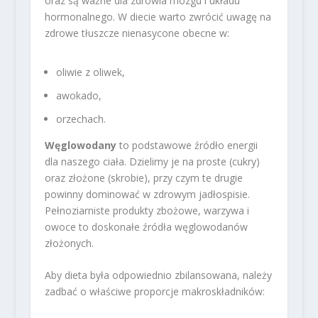
oraz są ważne dla zdrowia mózgu i układu
hormonalnego. W diecie warto zwrócić uwagę na
zdrowe tłuszcze nienasycone obecne w:
oliwie z oliwek,
awokado,
orzechach.
Węglowodany
to podstawowe źródło energii
dla naszego ciała. Dzielimy je na proste (cukry)
oraz złożone (skrobie), przy czym te drugie
powinny dominować w zdrowym jadłospisie.
Pełnoziarniste produkty zbożowe, warzywa i
owoce to doskonałe źródła węglowodanów
złożonych.
Aby dieta była odpowiednio zbilansowana, należy
zadbać o właściwe proporcje makroskładników: