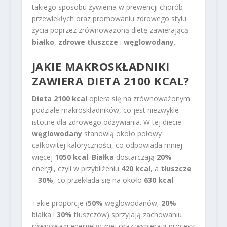
takiego sposobu żywienia w prewencji chorób
przewlekłych oraz promowaniu zdrowego stylu
życia poprzez zrównoważoną dietę zawierającą
białko
,
zdrowe tłuszcze
i
węglowodany
.
JAKIE MAKROSKŁADNIKI
ZAWIERA DIETA 2100 KCAL?
Dieta 2100 kcal
opiera się na zrównoważonym
podziale makroskładników, co jest niezwykle
istotne dla zdrowego odżywiania. W tej diecie
węglowodany
stanowią około połowy
całkowitej kaloryczności, co odpowiada mniej
więcej
1050 kcal
.
Białka
dostarczają
20%
energii, czyli w przybliżeniu
420 kcal
, a
tłuszcze
–
30%
, co przekłada się na około
630 kcal
.
Takie proporcje (
50%
węglowodanów,
20%
białka i
30%
tłuszczów) sprzyjają zachowaniu
równowagi energetycznej oraz wspierają procesy