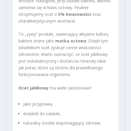
drożdże. Następnie, przy udziale bakterii, alkohol
zamienia się w kwas octowy. Finalnie
otrzymujemy ocet o
5% kwasowości
oraz
charakterystycznym aromacie.
To „żywy” produkt, zawierający aktywne kultury
bakterii znane jako
matka octowa
. Dzięki tym
składnikom ocet zyskuje cenne właściwości
zdrowotne. Warto zaznaczyć, że ocet jabłkowy
jest niskokaloryczny i dostarcza minerały takie
jak potas, które są istotne dla prawidłowego
funkcjonowania organizmu.
Ocet jabłkowy
ma wiele zastosowań:
jako przyprawa,
dodatek do sałatek,
naturalny środek wspomagający zdrowie.