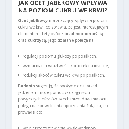
JAK OCET JABŁKOWY WPŁYWA
NA POZIOM CUKRU WE KRWI?
Ocet jabłkowy
ma znaczący wpływ na poziom
cukru we krwi, co sprawia, że jest interesującym
elementem diety osób z
insulinoopornością
oraz
cukrzycą
. Jego działanie polega na:
regulacji poziomu glukozy po posiłkach,
wzmacnianiu wrażliwości komórek na insulinę,
redukcji skoków cukru we krwi po posiłkach.
Badania
sugerują, że spożycie octu przed
jedzeniem może pomóc w osiągnięciu
powyższych efektów. Mechanizm działania octu
polega na spowolnieniu opróżniania żołądka, co
prowadzi do:
wolniejszego trawienia węglowodanów,