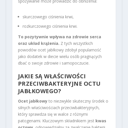
spożywanie może prowadzić do obniżenia:
skurczowego ciśnienia krwi,
rozkurczowego ciśnienia krwi.
To pozytywnie wpływa na zdrowie serca
oraz układ krążenia.
Z tych wszystkich
powodów ocet jabłkowy zdobył popularność
jako dodatek w diecie wielu osób pragnących
dbać o swoje zdrowie i samopoczucie.
JAKIE SĄ WŁAŚCIWOŚCI
PRZECIWBAKTERYJNE OCTU
JABŁKOWEGO?
Ocet jabłkowy
to niezwykle skuteczny środek o
silnych właściwościach przeciwbakteryjnych,
który sprawdza się w walce z różnymi
patogenami. Kluczowym składnikiem jest
kwas
octowy
, odpowiedzialny za zwalczanie bakterii