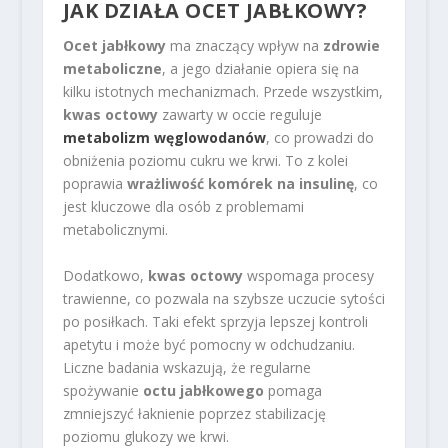
JAK DZIAŁA OCET JABŁKOWY?
Ocet jabłkowy
ma znaczący wpływ na
zdrowie
metaboliczne
, a jego działanie opiera się na
kilku istotnych mechanizmach. Przede wszystkim,
kwas octowy
zawarty w occie reguluje
metabolizm węglowodanów
, co prowadzi do
obniżenia poziomu cukru we krwi. To z kolei
poprawia
wrażliwość komórek na insulinę
, co
jest kluczowe dla osób z problemami
metabolicznymi.
Dodatkowo,
kwas octowy
wspomaga procesy
trawienne, co pozwala na szybsze uczucie sytości
po posiłkach. Taki efekt sprzyja lepszej kontroli
apetytu i może być pomocny w odchudzaniu.
Liczne badania wskazują, że regularne
spożywanie
octu jabłkowego
pomaga
zmniejszyć łaknienie poprzez stabilizację
poziomu glukozy we krwi.