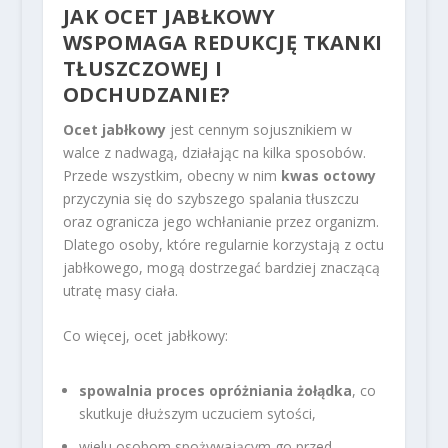
JAK OCET JABŁKOWY
WSPOMAGA REDUKCJĘ TKANKI
TŁUSZCZOWEJ I
ODCHUDZANIE?
Ocet jabłkowy
jest cennym sojusznikiem w
walce z nadwagą, działając na kilka sposobów.
Przede wszystkim, obecny w nim
kwas octowy
przyczynia się do szybszego spalania tłuszczu
oraz ogranicza jego wchłanianie przez organizm.
Dlatego osoby, które regularnie korzystają z octu
jabłkowego, mogą dostrzegać bardziej znaczącą
utratę masy ciała.
Co więcej, ocet jabłkowy:
spowalnia proces opróżniania żołądka
, co
skutkuje dłuższym uczuciem sytości,
wielu osobom spożywającym go przed