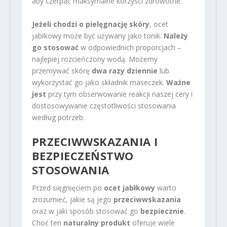
aby czerpać maksymalne korzyści zdrowotne.
Jeżeli chodzi o pielęgnację skóry
, ocet
jabłkowy może być używany jako tonik.
Należy
go stosować
w odpowiednich proporcjach –
najlepiej rozcieńczony wodą. Możemy
przemywać skórę
dwa razy dziennie
lub
wykorzystać go jako składnik maseczek.
Ważne
jest
przy tym obserwowanie reakcji naszej cery i
dostosowywanie częstotliwości stosowania
według potrzeb.
PRZECIWWSKAZANIA I
BEZPIECZEŃSTWO
STOSOWANIA
Przed sięgnięciem po
ocet jabłkowy
warto
zrozumieć, jakie są jego
przeciwwskazania
oraz w jaki sposób stosować go
bezpiecznie
.
Choć ten
naturalny produkt
oferuje wiele