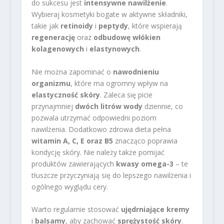
do sukcesu jest
intensywne nawilżenie
.
Wybieraj kosmetyki bogate w aktywne składniki,
takie jak
retinoidy
i
peptydy
, które wspierają
regenerację
oraz
odbudowę włókien
kolagenowych
i
elastynowych
.
Nie można zapominać o
nawodnieniu
organizmu
, które ma ogromny wpływ na
elastyczność skóry
. Zaleca się picie
przynajmniej
dwóch litrów wody
dziennie, co
pozwala utrzymać odpowiedni poziom
nawilżenia. Dodatkowo zdrowa dieta pełna
witamin A, C, E oraz B5
znacząco poprawia
kondycję skóry. Nie należy także pomijać
produktów zawierających
kwasy omega-3
– te
tłuszcze przyczyniają się do lepszego nawilżenia i
ogólnego wyglądu cery.
Warto regularnie stosować
ujędrniające kremy
i
balsamy
, aby zachować
sprężystość skóry
.