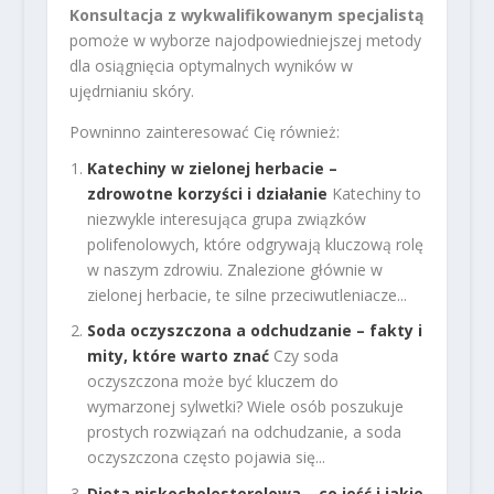
Konsultacja z wykwalifikowanym specjalistą
pomoże w wyborze najodpowiedniejszej metody
dla osiągnięcia optymalnych wyników w
ujędrnianiu skóry.
Powninno zainteresować Cię również:
Katechiny w zielonej herbacie –
zdrowotne korzyści i działanie
Katechiny to
niezwykle interesująca grupa związków
polifenolowych, które odgrywają kluczową rolę
w naszym zdrowiu. Znalezione głównie w
zielonej herbacie, te silne przeciwutleniacze...
Soda oczyszczona a odchudzanie – fakty i
mity, które warto znać
Czy soda
oczyszczona może być kluczem do
wymarzonej sylwetki? Wiele osób poszukuje
prostych rozwiązań na odchudzanie, a soda
oczyszczona często pojawia się...
Dieta niskocholesterolowa – co jeść i jakie