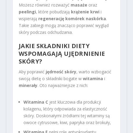
Możesz również rozważyć
masaże
oraz
peelingi
, które pobudzają
krążenie krwi
i
wspierają
regenerację komórek naskórka
.
Takie zabiegi mogą znacząco poprawić wygląd
skóry podczas odchudzania.
JAKIE SKŁADNIKI DIETY
WSPOMAGAJĄ UJĘDRNIENIE
SKÓRY?
Aby poprawić
jędrność skóry
, warto wzbogacić
swoją dietę o składniki bogate w
witamina
i
minerały
. Oto najważniejsze z nich:
Witamina C
jest kluczowa dla produkcji
kolagenu, który odpowiada za elastyczność
skóry. Doskonałymi źródłami tej witaminy są
owoce cytrusowe, kiwi, papryka oraz brokuły,
Witamina E
pełni rolę antyoksydantu,